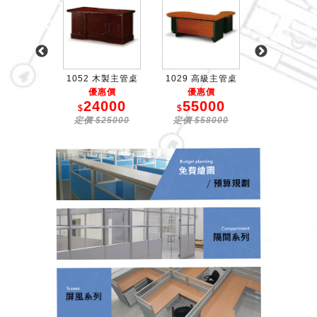
 木製矮櫃
1052 木製主管桌
1029 高級主管桌
862 矮
惠價
優惠價
優惠價
優惠價
1000
24000
55000
2250
$
$
$
12000
定價 $25000
定價 $58000
定價 $240