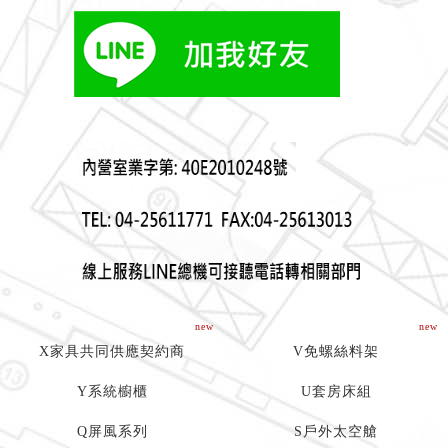
new
new
X家具共同供應契約商
V免螺絲料架
Y系統櫥櫃
U套房床組
Q屏風系列
S戶外太空艙