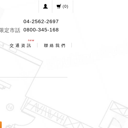
(
0
)
04-2562-2697
0800-345-168
限定市話
new
交 通 資 訊
聯 絡 我 們