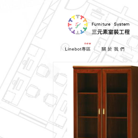
new
Linebot專區
關 於 我 們