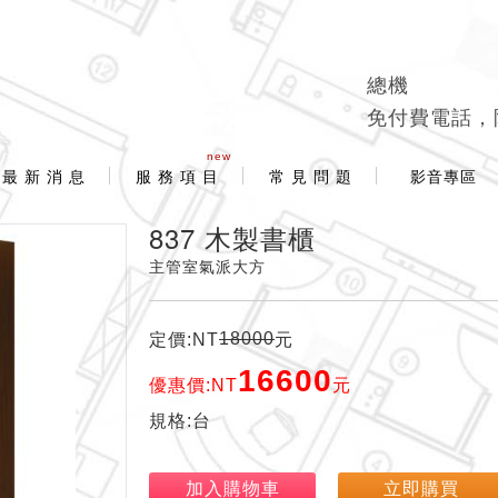
總機
免付費電話，
new
最 新 消 息
服 務 項 目
常 見 問 題
影音專區
837 木製書櫃
主管室氣派大方
18000
定價:NT
元
16600
優惠價:NT
元
規格:台
加入購物車
立即購買