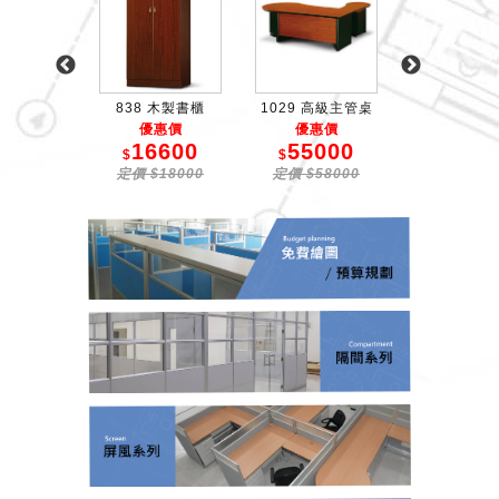
2 矮櫃
838 木製書櫃
1029 高級主管桌
1021 高級
惠價
優惠價
優惠價
優惠價
2500
16600
55000
6100
$
$
$
24000
定價 $18000
定價 $58000
定價 $630