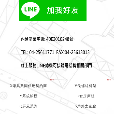
new
new
X家具共同供應契約商
V免螺絲料架
Y系統櫥櫃
U套房床組
Q屏風系列
S戶外太空艙