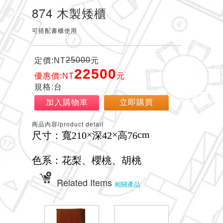
874 木製矮櫃
可搭配書櫃使用
25000
定價:NT
元
22500
優惠價:NT
元
規格:台
加入購物車
立即購買
商品內容/product detail
×
×
cm
尺寸：寬210
深42
高76
色系：花梨、櫻桃、胡桃
Related Items
相關產品