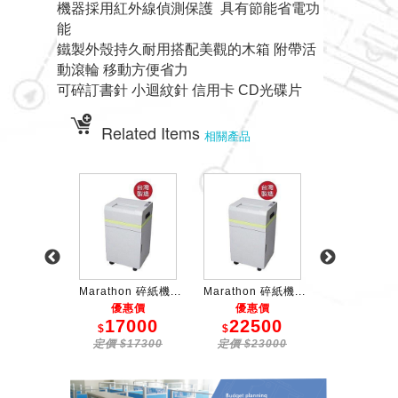
機器採用紅外線偵測保護 具有節能省電功
能
鐵製外殼持久耐用搭配美觀的木箱 附帶活
動滾輪 移動方便省力
可碎訂書針 小迴紋針 信用卡 CD光碟片
Related Items
相關產品
碎式碎紙機
Marathon 碎紙機...
Marathon 碎紙機...
短碎式靜音
惠價
優惠價
優惠價
優惠價
2000
17000
22500
1250
$
$
$
12500
定價 $17300
定價 $23000
定價 $135