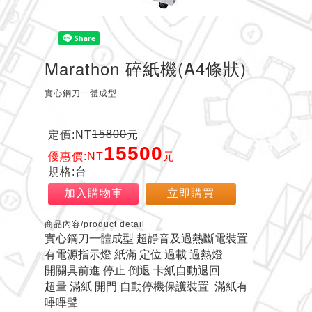
Marathon 碎紙機(A4條狀)
實心鋼刀一體成型
15800
定價:NT
元
15500
優惠價:NT
元
規格:台
加入購物車
立即購買
商品內容/product detail
實心鋼刀一體成型 超靜音及過熱斷電裝置
有電源指示燈 紙滿 定位 過載 過熱燈
開關具前進 停止 倒退 卡紙自動退回
超量 滿紙 開門 自動停機保護裝置 滿紙有
嗶嗶聲