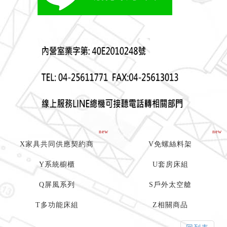
new
new
X家具共同供應契約商
V免螺絲料架
Y系統櫥櫃
U套房床組
Q屏風系列
S戶外太空艙
T多功能床組
Z相關商品