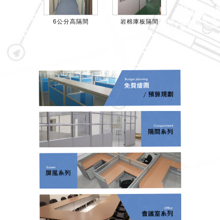
6公分高隔間
岩棉庫板隔間