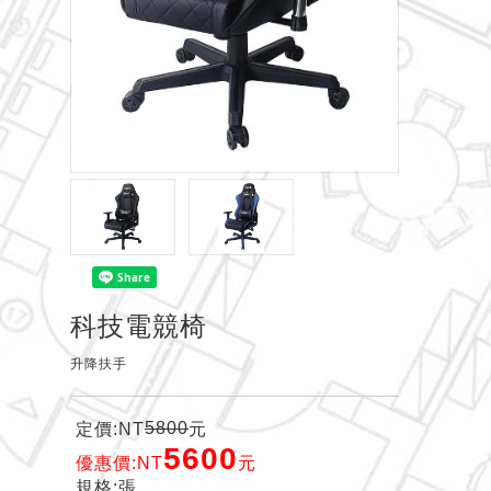
科技電競椅
升降扶手
5800
定價:NT
元
5600
優惠價:NT
元
規格:張