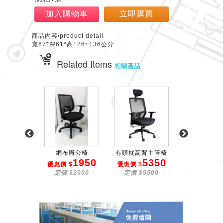
加入購物車
立即購買
商品內容/product detail
寬67*深61*高126~136公分
Related Items
相關產品
有扶手辦...
網布辦公椅
有頭枕高背主管椅
高背網布辦
2550
1950
5350
2
$
優惠價 $
優惠價 $
優惠價 $
$2650
定價 $2000
定價 $5500
定價 $22