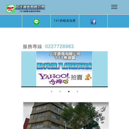
747的蝦皮拍賣
服務專線
0227728983