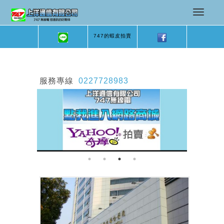
747的蝦皮拍賣
服務專線
0227728983