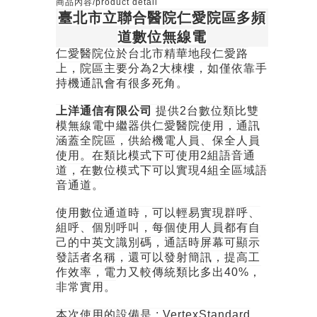
商品內容/product detail
臺北市立聯合醫院仁愛院區多頻
道數位無線電
仁愛醫院位於台北市精華地段仁愛路
上，院區主要分為2大棟樓，如僅依靠手
持機通訊會有很多死角。
上洋通信有限公司
提供2台數位類比雙
模無線電中繼器供仁愛醫院使用，通訊
涵蓋全院區，供給機電人員、保全人員
使用。在類比模式下可使用2組語音通
道，在數位模式下可以實現4組全區域語
音通道。
使用數位通道時，可以輕易實現群呼、
組呼、個別呼叫，每個使用人員都有自
己的中英文識別碼，通話時屏幕可顯示
發話者名稱，還可以發射簡訊，提高工
作效率，電力又較傳統類比多出40%，
非常實用。
本次使用的設備是 : VertexStandard