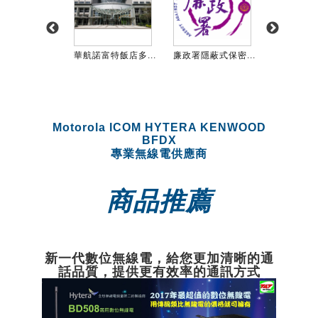
立動物園 ...
華航諾富特飯店多...
廉政署隱蔽式保密...
臺大醫院_駐
Motorola ICOM HYTERA KENWOOD
BFDX
專業無線電供應商
商品推薦
新一代數位無線電，給您更加清晰的通
話品質，提供更有效率的通訊方式