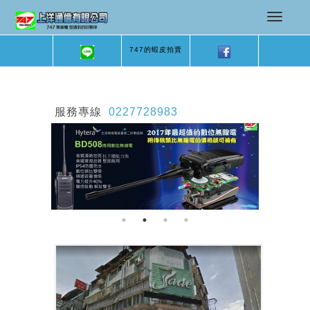
747的蝦皮拍賣
服務專線
0227728983