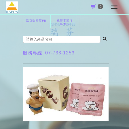
0
瑞芬咖啡屋FB
稼豐電器行
JiaFon
服務專線
07-733-1253