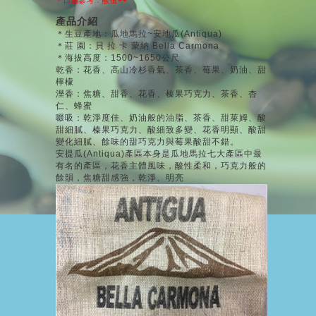
＊口感參考：酸值++
產品介紹
＊生豆產地：瓜地馬拉~安地瓜(Antiqua)
＊莊 園：貝 拉 卡 蒙納 Bella Carmona
＊海拔高度：1500~1650公尺
乾香：花香、高山冷杉香氣、茶香、莓果、奶油、甜
檸檬
溼香：焦糖、甜香、花香、榛果巧克力、茶香、杏
仁、蜂蜜
啜吸：乾淨度佳、奶油般的油脂、茶香、甜萊姆、酸
甜細膩、榛果巧克力、酸細致多變、花香明顯、酸甜
變化細膩、餘味的甜巧克力與莓果酸甜不錯。
安提瓜(Antiqua)產區本身是瓜地馬拉七大產區中最
有名的產區，花香主體風味，酸性柔和，巧克力般的
餘韻，焦糖甜感強，乾淨、明亮