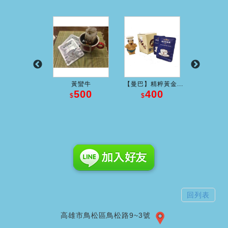
璨~濾掛包
黃蠻牛
【曼巴】精粹黃金...
黑
600
500
400
4
$
$
$
$
回列表
高雄市鳥松區鳥松路9~3號