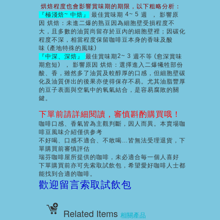
烘焙程度也會影響賞味期的期限，以下粗略分析：
~
4~ 5
『極淺焙
中焙』
最佳賞味期
週
，
影響原
因
烘焙：
未進二爆的熟豆因為細胞壁受損程度不
大，且多數的油質尚留存於豆內的細胞壁裡；因碳化
程度不深，相當程度保留咖啡豆本身的香味及酸
(
)
味
產地特殊的風味
2~ 3
(
『中深、深焙』
最佳賞味期
週不等
愈深賞味
)
期愈短
，
影響原因
烘焙：
選擇進入二爆犧牲部份
酸、香，雖然多了油質及較醇厚的口感，但細胞壁碳
化及油質併出的後果亦使得保存不易。尤其油脂豐厚
的豆子表面與空氣中的氧氣結合，是容易腐敗的關
鍵。
下單前請詳細閱讀，審慎斟酌購買哦！
咖啡口感、香氣皆為主觀判斷，因人而異。本賣場咖
啡豆風味介紹僅供参考
不好喝、口感不適合、不敢喝…皆無法受理退貨，下
單購買前審慎評估
瑞芬咖啡屋所提供的咖啡，未必適合毎一個人喜好
下單購買前亦可先索取試飲包，希望愛好咖啡人士都
能找到合適的咖啡。
歡迎留言索取試飲包
Related Items
相關產品