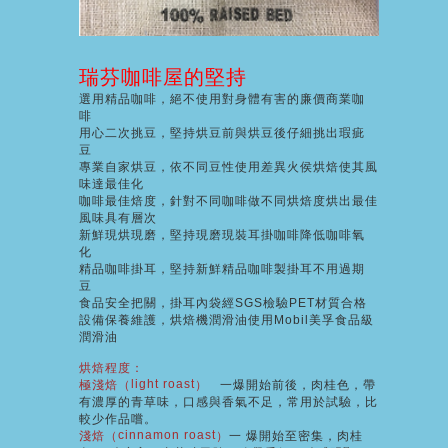
瑞芬咖啡屋的堅持
選用精品咖啡，絕不使用對身體有害的廉價商業咖
啡
用心二次挑豆，堅持烘豆前與烘豆後仔細挑出瑕疵
豆
專業自家烘豆，依不同豆性使用差異火侯烘焙使其風
味達最佳化
咖啡最佳焙度，針對不同咖啡做不同烘焙度烘出最佳
風味具有層次
新鮮現烘現磨，堅持現磨現裝耳掛咖啡降低咖啡氧
化
精品咖啡掛耳，堅持新鮮精品咖啡製掛耳不用過期
豆
食品安全把關，掛耳內袋經SGS檢驗PET材質合格
設備保養維護，烘焙機潤滑油使用Mobil美孚食品級
潤滑油
烘焙程度
：
light roast
極淺焙（
）
一爆開始前後
，
肉桂色，
帶
有濃厚的青草味，口感與香氣不足，常用於試驗，比
較少作品嚐。
cinnamon roast
淺焙（
）
一
爆開始至密集
，
肉桂