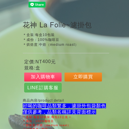
花神 La Folie~濾掛包
＊盒裝:每盒10包裝
＊成份：100%咖啡豆
＊烘焙度:中焙（medium roast）
400
定價:NT
元
規格:盒
加入購物車
立即購買
LINE訂購客服
商品內容/product detail
好喝的咖啡品類繁多，濾掛外包袋顏色
僅供參考，品類名
稱詳見背面標示
＊盒裝:每盒10包裝,每包12公克 +
＊成份：100%咖啡豆
＊烘焙度:中焙（medium roast）