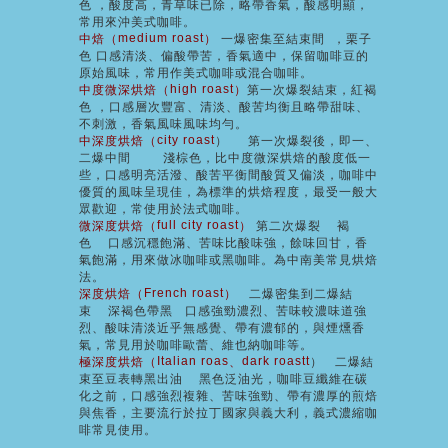
色
，
酸度高，青草味已除，略帶香氣，酸感明顯，
常用來沖美式咖啡。
medium roast
中焙（
）
一爆密集至結束間
，
栗子
色
口感清淡、偏酸帶苦，香氣適中，保留咖啡豆的
原始風味，常用作美式咖啡或混合咖啡。
high roast
中度微深烘焙（
）
第一次爆裂結束
，
紅褐
色
，
口感層次豐富、清淡、酸苦均衡且略帶甜味、
不刺激，香氣風味風味均勻。
city roast
中深度烘焙（
）
第一次爆裂後，即一、
二爆中間
淺棕色
，
比中度微深烘焙的酸度低一
些，口感明亮活潑、酸苦平衡間酸質又偏淡，咖啡中
優質的風味呈現佳，為標準的烘焙程度，最受一般大
眾歡迎，常使用於法式咖啡。
full city roast
微深度烘焙（
）
第二次爆裂
褐
色
口感沉穩飽滿、苦味比酸味強，餘味回甘，香
氣飽滿，用來做冰咖啡或黑咖啡。為中南美常見烘焙
法。
French roast
深度烘焙（
）
二爆密集到二爆結
束
深褐色帶黑
口感強勁濃烈、苦味較濃味道強
烈、酸味清淡近乎無感覺、帶有濃郁的
，
與煙燻香
氣，常見用於咖啡歐蕾、維也納咖啡等。
Italian roas
dark roastt
極深度烘焙（
、
）
二爆結
束至豆表轉黑出油
黑色泛油光
，
咖啡豆纖維在碳
化之前，口感強烈複雜、苦味強勁、帶有濃厚的煎焙
與焦香，主要流行於拉丁國家與義大利，義式濃縮咖
啡
常見使用。