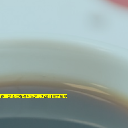
果香、焙杏仁香滋味飽滿，奶油口感滑膩厚