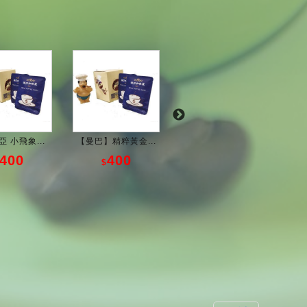
 小飛象...
【曼巴】精粹黃金...
仙女~濾掛包
400
400
500
$
$