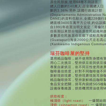
原住民部族,使用64種不同語言,
總人口數約140萬人,占全國總人口
數的3.36%.另外,該國行政統計部
(Departamento Administrativo Na
DANE)的資料也顯示,全國228個
總面積3400百萬平方公頃,約佔該國
自1991年在憲法明文規定「哥倫
但長期以來部分地區原住民組織和政
多數原住民族居住在鄉下或較高海拔
(Guatapuri)海拔2000公尺
(Kankwamo Indigenous Com
瑞芬咖啡屋的堅持
選用精品咖啡，絕不使用對身體有
用心二次挑豆，堅持烘豆前與烘豆
專業自家烘豆，依不同豆性使用差
咖啡最佳焙度，針對不同咖啡做不
新鮮現烘現磨，堅持現磨現裝耳掛
精品咖啡掛耳，堅持新鮮精品咖啡
食品安全把關，掛耳內袋經SGS檢
設備保養維護，烘焙機潤滑油使用M
：
烘焙程度
light roast
極淺焙（
）
一爆開始
cinnamon roast
淺焙（
）
一
爆開