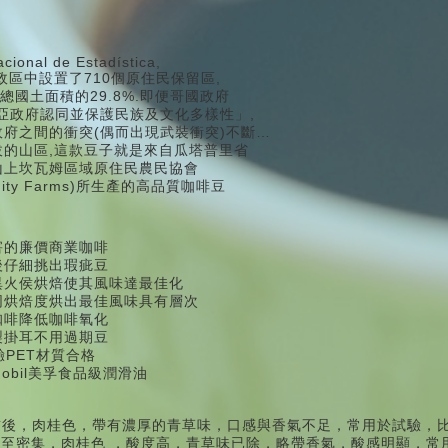
cional de Estadística,
行政區中設置了710個原住民保留區,
總國土面積的29.8%.即便哥國政府
比亞政府認同並保護民族及文化多樣性」,
府之間的衝突(偶而出現武裝衝突)不斷…
的山區,這款豆子就是來自瓜塔普里省
左右高山上坎瓦姆區域原住民農民協會
munity Farms)所生產的高品質咖啡豆
害的廉價商業咖啡
後仔細挑出瑕疵豆
異火侯烘焙使其風味達最佳化
同烘焙度烘出最佳風味具有層次
咖啡降低咖啡氧化
製掛耳不用過期豆
驗PET材質合格
obil美孚食品級潤滑油
，
前後
肉桂色，
帶有濃厚的青草味，口感與香氣不足，常用於試驗，
始至密集
，
肉桂色
，
酸度高，青草味已除，略帶香氣，酸感明顯，常