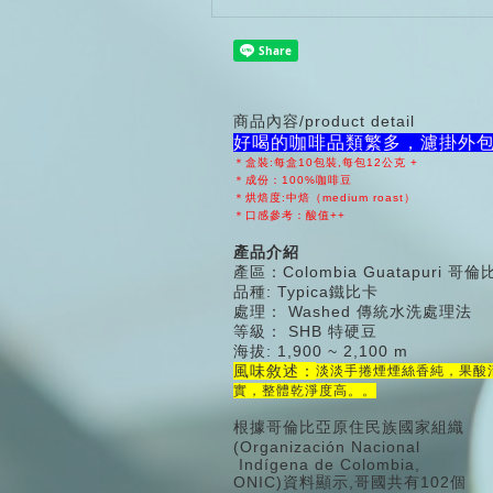
商品內容/product detail
好喝的咖啡品類繁多，濾掛外
＊盒裝:每盒10包裝,每包12公克 +
＊成份：100%咖啡豆
＊烘焙度:中焙（medium roast）
＊口感參考：酸值++
產品介紹
產區：Colombia Guatapuri 
品種: Typica鐵比卡
處理： Washed 傳統水洗處理法
等級： SHB 特硬豆
海拔: 1,900 ~ 2,100 m
風味敘述：
淡淡手捲煙煙絲香純，果酸
實，
整體乾淨度高。。
根據哥倫比亞原住民族國家組織
(Organización Nacional
Indígena de Colombia,
ONIC)資料顯示,哥國共有102個