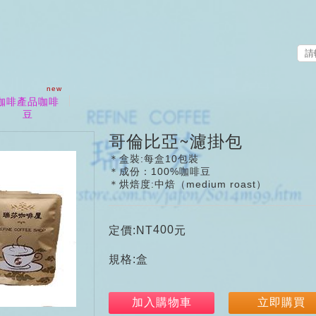
new
咖啡產品咖啡
豆
哥倫比亞~濾掛包
＊盒裝:每盒10包裝
＊成份：100%咖啡豆
＊烘焙度:中焙（medium roast）
400
定價:NT
元
規格:盒
加入購物車
立即購買