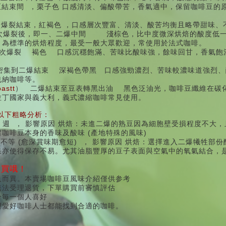
至結束間
，
栗子色
口感清淡、偏酸帶苦，香氣適中，保留咖啡豆的
次爆裂結束
，
紅褐色
，
口感層次豐富、清淡、酸苦均衡且略帶甜味、
次爆裂後，即一、二爆中間
淺棕色
，
比中度微深烘焙的酸度低
，為標準的烘焙程度，最受一般大眾歡迎，常使用於法式咖啡。
次爆裂
褐色
口感沉穩飽滿、苦味比酸味強，餘味回甘，香氣飽
密集到二爆結束
深褐色帶黑
口感強勁濃烈、苦味較濃味道強烈、
也納咖啡等。
oastt
）
二爆結束至豆表轉黑出油
黑色泛油光
，
咖啡豆纖維在碳
拉丁國家與義大利，義式濃縮咖啡
常見使用。
以下粗略分析：
5
週
，
影響原因
烘焙：
未進二爆的熟豆因為細胞壁受損程度不大，
(
)
留咖啡豆本身的香味及酸味
產地特殊的風味
(
)
週不等
愈深賞味期愈短
，
影響原因
烘焙：
選擇進入二爆犧牲部份
果亦使得保存不易。尤其油脂豐厚的豆子表面與空氣中的氧氣結合，
購買哦！
人而異。本賣場咖啡豆風味介紹僅供参考
無法受理退貨，下單購買前審慎評估
合毎一個人喜好
望愛好咖啡人士都能找到合適的咖啡。