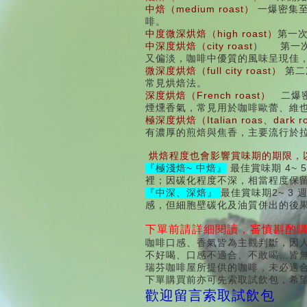
medium roast
中焙（
）
一爆密集
啡。
high roast
中度微深烘焙（
）
第一
city roast
中深度烘焙（
）
第一
又偏淡，咖啡中優質的風味呈現佳
full city roast
微深度烘焙（
）
第二
常見烘焙法。
French roast
深度烘焙（
）
二爆
煙燻香氣，常見用於咖啡歐蕾、維
Italian roas
dark r
極深度烘焙（
、
有濃厚的煎焙與焦香，主要流行於
烘焙程度也會影響賞味期的期限，
~
4~ 
『極淺焙
中焙』
最佳賞味期
裡；因碳化程度不深，相當程度保
2~ 3
『中深、深焙』
最佳賞味期
感，但細胞壁碳化及油質併出的後
下單前請詳細閱讀，審慎斟酌
咖啡口感、香氣皆為主觀判斷，因
不好喝、口感不適合、不敢喝…皆
瑞芬咖啡屋所提供的咖啡，未必適
下單購買前亦可先索取試飲包，希
歡迎留言索取試飲包