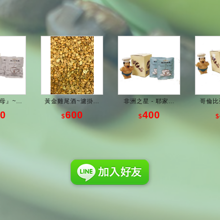
』~...
黃金雞尾酒~濾掛...
非洲之星 - 耶家...
哥倫比亞
0
600
400
$
$
$