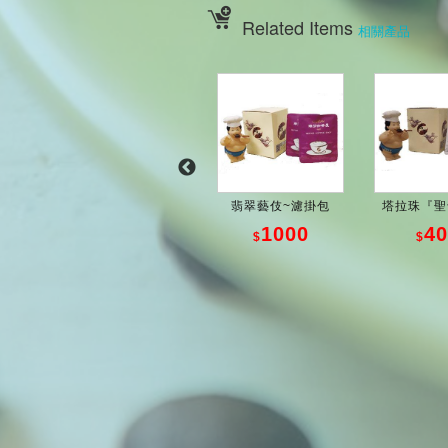
Related Items
相關產品
瑞芬耶咖~濾掛包
翡翠藝伎~濾掛包
塔拉珠『聖母
350
1000
40
$
$
$