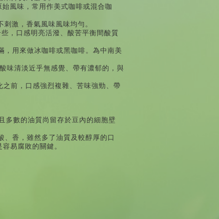
原始風味，常用作美式咖啡或混合咖
不刺激，香氣風味風味均勻。
一些，口感明亮活潑、酸苦平衡間酸質
滿，用來做冰咖啡或黑咖啡。為中南美
酸味清淡近乎無感覺、帶有濃郁的
，
與
化之前，口感強烈複雜、苦味強勁、帶
且多數的油質尚留存於豆內的細胞壁
酸、香，雖然多了油質及較醇厚的口
是容易腐敗的關鍵。