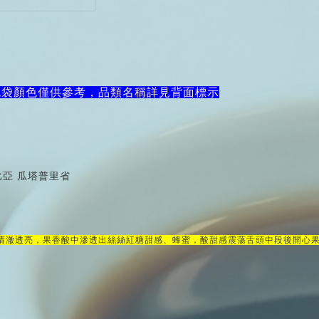
包袋顏色僅供參考，品類名
稱詳見背面標示
哥倫比亞 瓜塔普里省
清澈透亮，
果香酸中滲透出絲絲紅糖甜感、蜂蜜，酸甜感震蕩舌頭
中段後開心