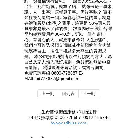
約一份禮儀執行合約。 一般國人都認為人從→
出生→死亡斷氣，就算了結。 就像保險一事來
說，人一出事理賠就算了事。但後事呢？ 實不
知往後尚遺留一個大家都忌諱一提的事，就是
喪禮和晉塔(土葬)之費用，這更是 98%國人最
無奈亦是最不了解的事。 跟據內政部統計台灣
平均喪葬費用約30-40萬，所以一個有責任
心、有愛心的人，就應事前作好"人生規劃"，
我們也可以透過預立遺囑或生前預約的方式體
現殯葬自主、兩性平權及多元尊重的喪禮規
劃。 本公司提供消費者以生前預約的方式，為
自己及家人預先做好規劃，免於慌亂無措中空
留遺憾。 竭誠歡迎來電洽詢，或留言詢問。
免費諮詢專線:0800-778687 E-
MAIL:sd778687@gmail.com
上一則
回列表
下一則
生命關懷禮儀服務 / 寵物送行
24H服務專線:0800-778687 0912-135246
//www.sdbliss.com/