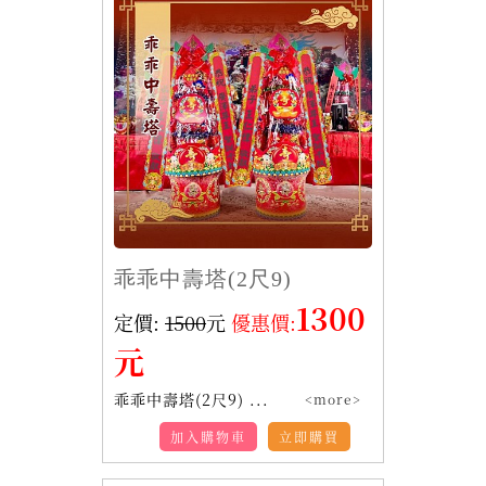
乖乖中壽塔(2尺9)
1300
定價:
1500
元
優惠價:
元
乖乖中壽塔(2尺9) ...
<more>
加入購物車
立即購買