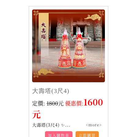
大壽塔(3尺4)
1600
定價:
1800
元
優惠價:
元
大壽塔(3尺4) ✨...
<more>
加入購物車
立即購買