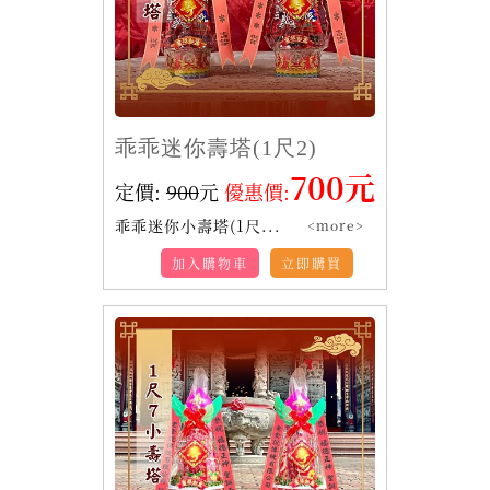
乖乖迷你壽塔(1尺2)
700元
定價:
900
元
優惠價:
乖乖迷你小壽塔(1尺...
<more>
加入購物車
立即購買