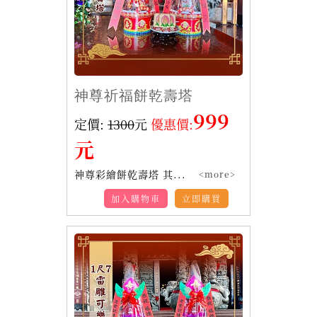
神尊祈福餅乾壽塔
999
定價:
1300
元
優惠價:
元
神尊彩繪餅乾壽塔 其...
<more>
加入購物車
立即購買