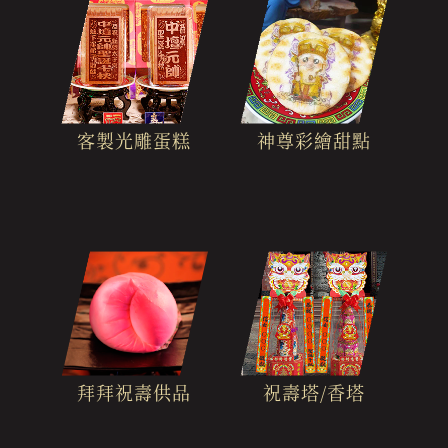
客製光雕蛋糕
神尊彩繪甜點
拜拜祝壽供品
祝壽塔/香塔