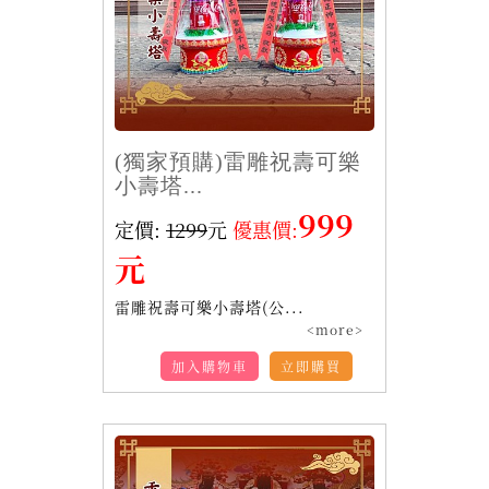
(獨家預購)雷雕祝壽可樂
小壽塔...
999
定價:
1299
元
優惠價:
元
雷雕祝壽可樂小壽塔(公...
<more>
加入購物車
立即購買