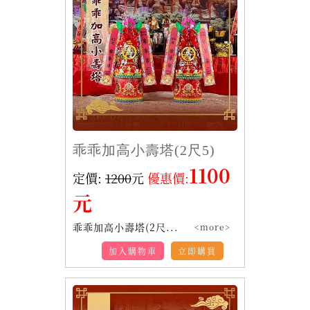
乖乖加高小壽塔(2尺5)
1100
定價:
1200
元
優惠價:
元
乖乖加高小壽塔(2尺...
<more>
加入購物車
立即購買