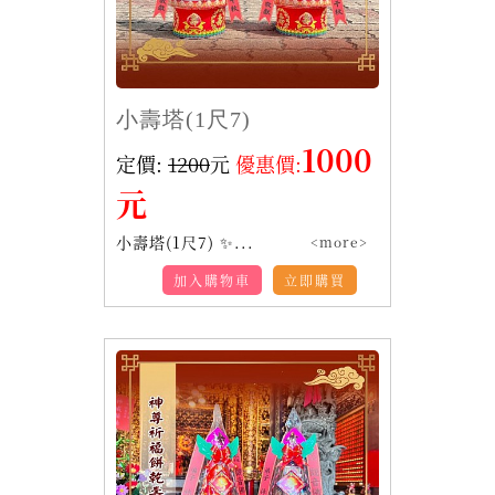
小壽塔(1尺7)
1000
定價:
1200
元
優惠價:
元
小壽塔(1尺7) ✨...
<more>
加入購物車
立即購買