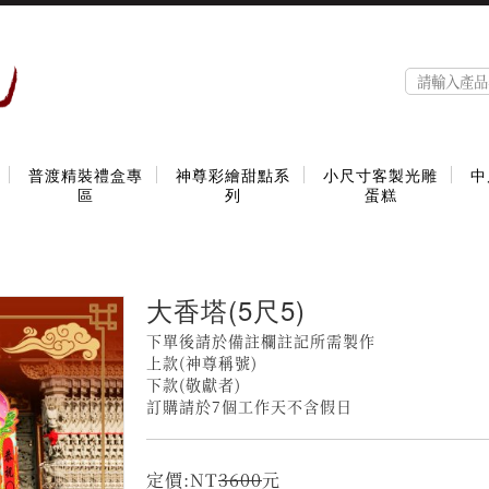
普渡精裝禮盒專
神尊彩繪甜點系
小尺寸客製光雕
中
區
列
蛋糕
大香塔(5尺5)
下單後請於備註欄註記所需製作
上款(神尊稱號)
下款(敬獻者)
訂購請於7個工作天不含假日
定價:NT
3600
元