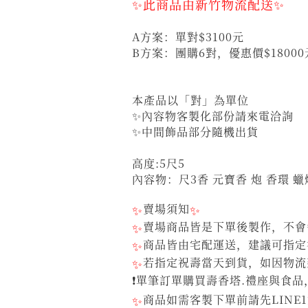
✨此商品由新竹物流配送✨
A方案：單對$3100元
B方案：團購6對，優惠價$1800
本產品以「對」為單位
✨內容物客製化部份請來電洽詢
✨中間飾品部分隨機出貨
高度:5尺5
內容物：尺3香 元寶香 炮 香環 蠟燭
✨
賣場須知
✨
✨
賣場商品皆是下單後製作，不會每
✨
商品皆由宅配運送，建議可指定
✨
若指定祝壽當天到貨，如因物流
❗單筆訂單購買壽香塔.禮座與食品
✨
商品如需客製下單前請先LINE