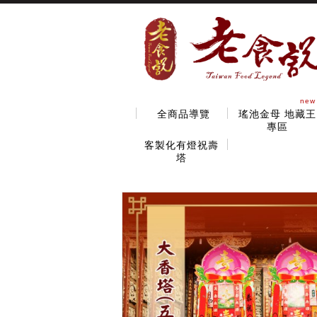
new
全商品導覽
瑤池金母 地藏王
專區
客製化有燈祝壽
塔