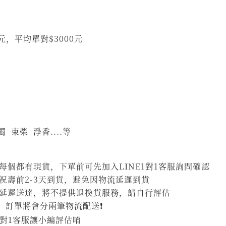
0元，平均單對$3000元
 束柴 淨香....等
個都有現貨，下單前可先加入LINE1對1客服詢問確認
祝壽前2-3天到貨，避免因物流延遲到貨
延遲送達，將不提供退換貨服務，請自行評估
，訂單將會分兩筆物流配送❗
1對1客服讓小編評估唷