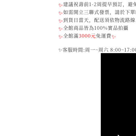
✨
建議祝壽前1-2周提早預訂，
✨
如需開立三聯式發票，請於下單
✨
到貨日當天，配送須依物流路線
✨
全館商品皆為100%實品拍攝
✨
全館滿
3000元
免運費
✨
✨客服時間:周一~周六 8:00~17:0