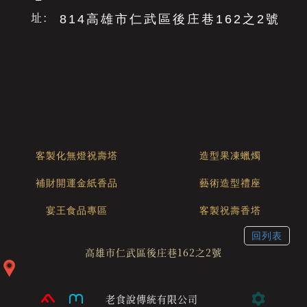
址：
814高雄市仁武區後庄巷162之2號
客製化無燈祝壽塔
造型果凍蠟燭
補財開運金紙香品
藝術造型禮座
宴王食品專區
客製祝壽香塔
回列表
高雄市仁武區後庄巷162之2號
老食說傳統有限公司