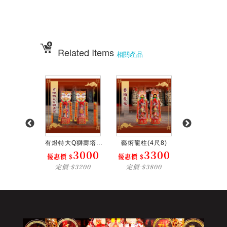
宴王點心、宴王餐108道點心、宴王餐設計、祀宴、迎神擺宴、神明壽誕、
神明壽宴
、中元普渡、宮廟建醮、普渡組合套餐、神明壽宴套餐、廟會擺宴、普渡法
會拜桌
Related Items
相關產品
壽塔(...
有燈特大Q獅壽塔...
藝術龍柱(4尺8)
有燈中雪堡塔(4
2500
3000
3300
1
$
優惠價 $
優惠價 $
優惠價 $
$2800
定價 $3200
定價 $3800
定價 $20