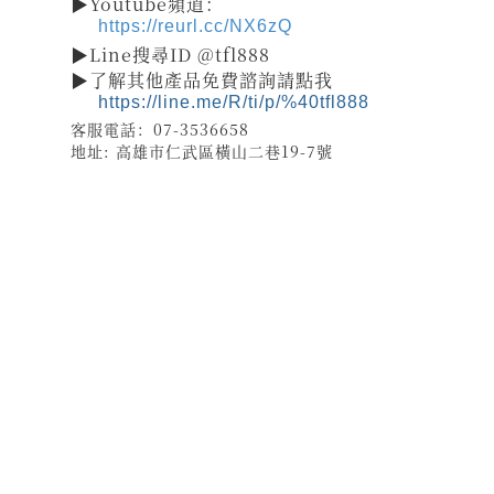
▶Youtube頻道：
https://reurl.cc/NX6zQ
▶Line搜尋ID @tfl888
▶了解其他產品免費諮詢請點我
https://line.me/R/ti/p/%40tfl888
客服電話：07-3536658
地址: 高雄市仁武區橫山二巷19-7號
祝壽 宴王器具 宴王用品 大台南宴王用品 伍彩點心 宴王配件
老食說宴王點心 老食說祝壽點心 伍彩宴王 竹軒祝壽餅 伍彩宴王配件
天香點心 高雄廟會宴王點心 彰化伍彩 宴王藝品批發工廠 擺宴點心
擺宴用品 客製化蜂蜜蛋糕 拜拜蜂蜜蛋糕 祝壽用蜂蜜蛋糕 神明祝壽
祝壽點心宴 36點心 72點心 108點心 點心宴 山珍海味 十二菜碗
五色豆 五行豆 招財五行豆 神明聖誕 點心祀宴 大菜宴王 精緻點心宴
大盛擺宴點心 竹軒壽桃麵 伍彩宴王批發 大台南風水宴王 點心優惠套組
點心宴價錢 壽桃塔 壽桃 排宴物品 祝壽宴 祀宴祝壽藝品 批發價 點心宴
價錢
顯真懿坊排宴 宴王大菜 專業排宴 拜拜點心 拜拜藝品批發 架子 萬壽無
疆盤
五格架 六格架 三格架 糖塔 五秀糖塔 七秀糖塔 敬神蠟燭 壽桃壽麵 竹
軒壽麵
伍彩宴王配件用品批發 宴王餐、硬宴、軟宴、宴王料理、宴王餐果饌、宴
王宴、