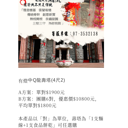
有燈
中Q龍壽塔(4尺2)
A方案：單對$1900元
B方案：團購6對，優惠價$10800元，
平均單對$1800元
本產品以「對」為單位，壽塔為「1支麵
線+1支食品餅乾」可任選購