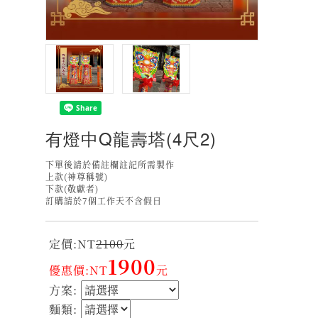
有燈中Q龍壽塔(4尺2)
下單後請於備註欄註記所需製作
上款(神尊稱號)
下款(敬獻者)
訂購請於7個工作天不含假日
定價:NT
2100
元
1900
優惠價:NT
元
方案:
麵類: