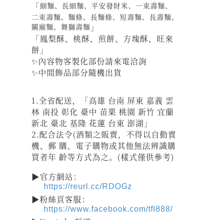
「
細麵、長細麵、平安發財米、一束壽麵、
二束壽麵、麵條、長麵條、
短壽麵、長壽麵、
關廟麵、舞獅壽麵
」
「鳳梨酥、桃酥、煎餅、方塊酥、旺來
餅」
✨內容物客製化部份請來電洽詢
✨中間飾品部分隨機出貨
1.全省配送，「高雄 台南 屏東 嘉義 雲
林 南投 彰化 臺中 苗栗 桃園 新竹 宜蘭
新北 臺北 基隆 花蓮 台東 澎湖」
2.配合法令(酒類之販賣，不得以自動賣
機、郵 購、電子購物或其他無法辨識購
買者年 齡等方式為之。(樣式僅供參考)
▶官方網站：
https://reurl.cc/RDOGz
▶粉絲頁客服：
https://www.facebook.com/tfl888/