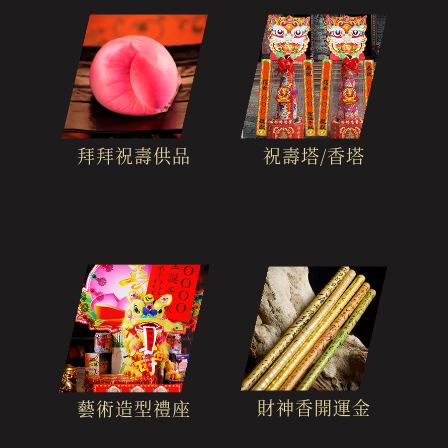
拜拜祝壽供品
祝壽塔/香塔
財神香開運金
藝術造型禮座