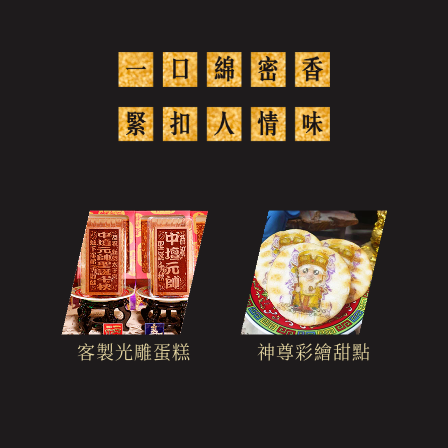
客製光雕蛋糕
神尊彩繪甜點