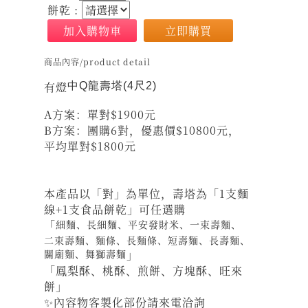
餅乾 :
加入購物車
立即購買
商品內容/product detail
有燈
中Q龍壽塔(4尺2)
A方案：單對$1900元
B方案：團購6對，優惠價$10800元，
平均單對$1800元
本產品以「對」為單位，壽塔為「1支麵
線+1支食品餅乾」可任選購
「
細麵、長細麵、平安發財米、一束壽麵、
二束壽麵、麵條、長麵條、
短壽麵、長壽麵、
關廟麵、舞獅壽麵
」
「鳳梨酥、桃酥、煎餅、方塊酥、旺來
餅」
✨內容物客製化部份請來電洽詢