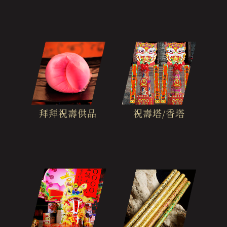
拜拜祝壽供品
祝壽塔/香塔