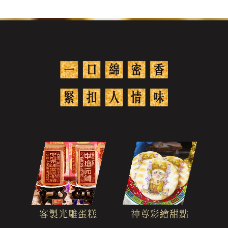
客製光雕蛋糕
神尊彩繪甜點