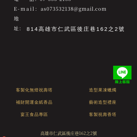
E-mail：
as073532138@gmail.com
地
址：
814高雄市仁武區後庄巷162之2號
客製化無燈祝壽塔
造型果凍蠟燭
補財開運金紙香品
藝術造型禮座
宴王食品專區
客製祝壽香塔
高雄市仁武區後庄巷162之2號