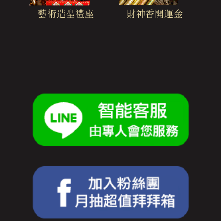
財神香開運金
藝術造型禮座