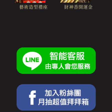
財神香開運金
藝術造型禮座