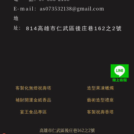
E-mail：
as073532138@gmail.com
地
址：
814高雄市仁武區後庄巷162之2號
客製化無燈祝壽塔
造型果凍蠟燭
補財開運金紙香品
藝術造型禮座
宴王食品專區
客製祝壽香塔
高雄市仁武區後庄巷162之2號