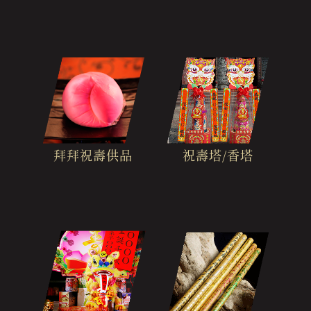
拜拜祝壽供品
祝壽塔/香塔