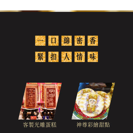
客製光雕蛋糕
神尊彩繪甜點