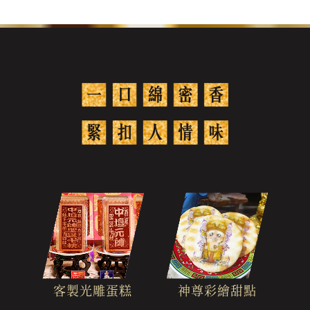
客製光雕蛋糕
神尊彩繪甜點