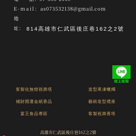
E-mail：
as073532138@gmail.com
地
址：
814高雄市仁武區後庄巷162之2號
客製化無燈祝壽塔
造型果凍蠟燭
補財開運金紙香品
藝術造型禮座
宴王食品專區
客製祝壽香塔
高雄市仁武區後庄巷162之2號