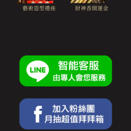
財神香開運金
藝術造型禮座