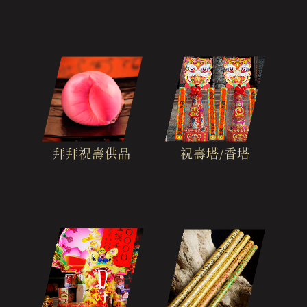
拜拜祝壽供品
祝壽塔/香塔