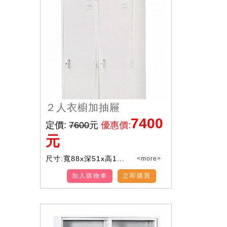
２人衣櫥加抽屜
7400
定價:
7600
元
優惠價:
元
尺寸:寬88x深51x高1...
<more>
加入購物車
立即購買