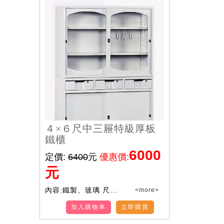
４×６尺中三屜特級厚板
鐵櫃
6000
定價:
6400
元
優惠價:
元
內容:鐵製、玻璃 尺...
<more>
加入購物車
立即購買