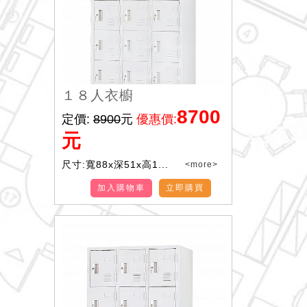
１８人衣櫥
8700
定價:
8900
元
優惠價:
元
尺寸:寬88x深51x高1...
<more>
加入購物車
立即購買