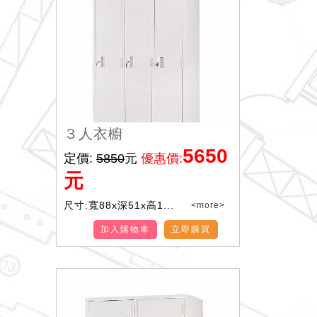
３人衣櫥
5650
定價:
5850
元
優惠價:
元
尺寸:寬88x深51x高1...
<more>
加入購物車
立即購買