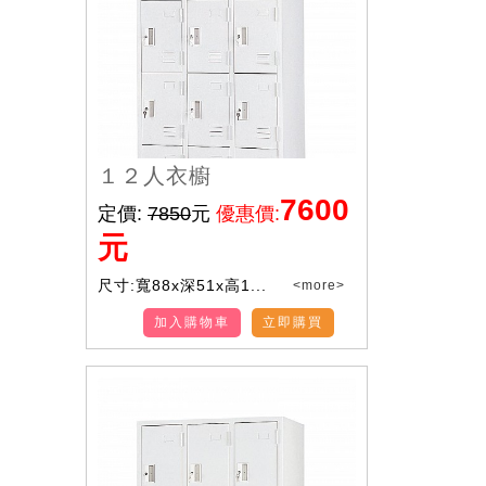
１２人衣櫥
7600
定價:
7850
元
優惠價:
元
尺寸:寬88x深51x高1...
<more>
加入購物車
立即購買