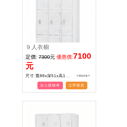
９人衣櫥
7100
定價:
7300
元
優惠價:
元
尺寸:寬88x深51x高1...
<more>
加入購物車
立即購買