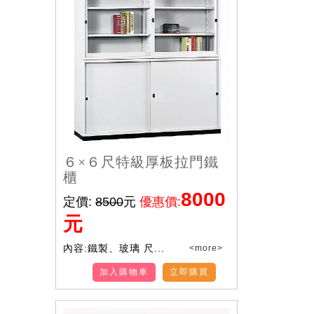
６×６尺特級厚板拉門鐵
櫃
8000
定價:
8500
元
優惠價:
元
內容:鐵製、玻璃 尺...
<more>
加入購物車
立即購買