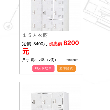
１５人衣櫥
8200
定價:
8400
元
優惠價:
元
尺寸:寬88x深51x高1...
<more>
加入購物車
立即購買