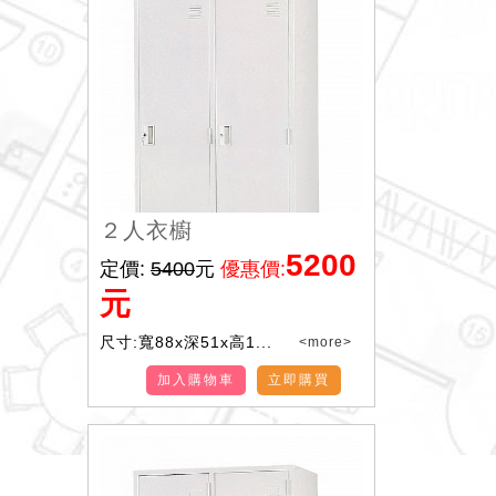
２人衣櫥
5200
定價:
5400
元
優惠價:
元
尺寸:寬88x深51x高1...
<more>
加入購物車
立即購買