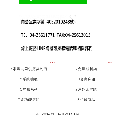
new
new
X家具共同供應契約商
V免螺絲料架
Y系統櫥櫃
U套房床組
Q屏風系列
S戶外太空艙
T多功能床組
Z相關商品
台中市神岡區神圳路32-8號