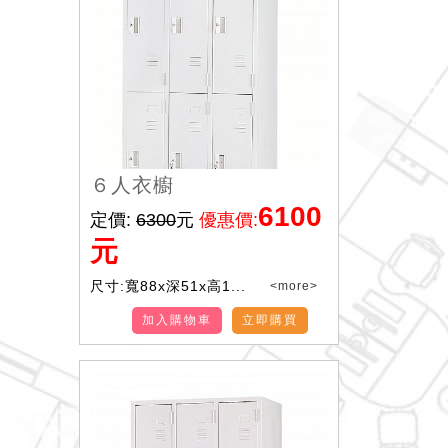
６人衣櫥
6100
定價:
6300
元
優惠價:
元
尺寸:寬88x深51x高1...
<more>
加入購物車
立即購買