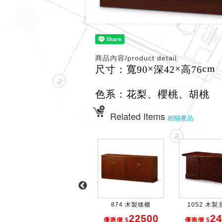
商品內容/product detail
×
×
cm
尺寸：寬90
深42
高76
色系：花梨、櫻桃、胡桃
Related Items
相關產品
862 矮櫃
874 木製矮櫃
1052 木
22500
22500
24
優惠價 $
優惠價 $
優惠價 $