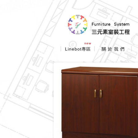
new
Linebot專區
關 於 我 們