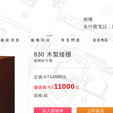
總機
免付費電話，
new
最 新 消 息
服 務 項 目
常 見 問 題
影音專區
830 木製矮櫃
收納好方便
12000
定價:NT
元
11000
優惠價:NT
元
規格:組
加入購物車
立即購買