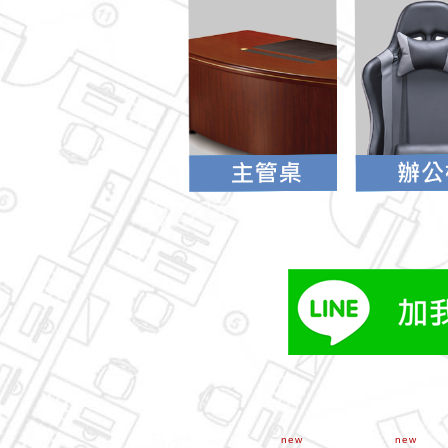
new
new