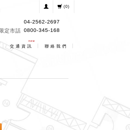
(
0
)
04-2562-2697
0800-345-168
限定市話
new
交 通 資 訊
聯 絡 我 們