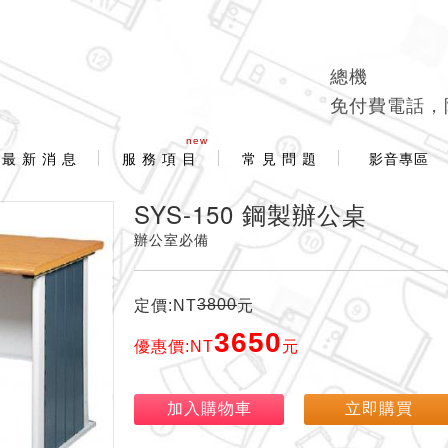
總機
免付費電話，
new
最 新 消 息
服 務 項 目
常 見 問 題
影音專區
SYS-150 鋼製辦公桌
辦公室必備
3800
定價:NT
元
3650
優惠價:NT
元
加入購物車
立即購買