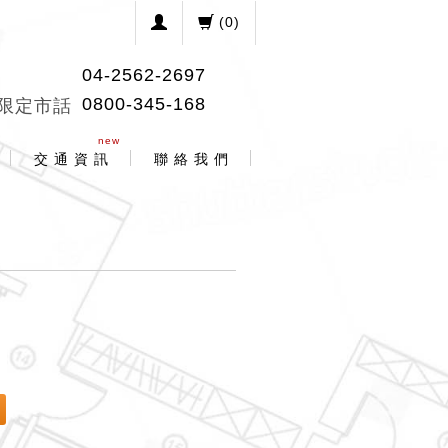
(
0
)
04-2562-2697
0800-345-168
限定市話
new
交 通 資 訊
聯 絡 我 們