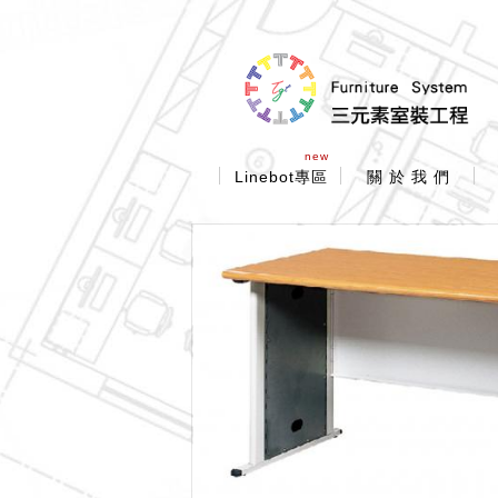
new
Linebot專區
關 於 我 們