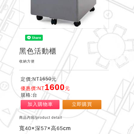
黑色活動櫃
收納方便
1650
定價:NT
元
1600
優惠價:NT
元
規格:台
加入購物車
立即購買
商品內容/product detail
寬
40
×
深
57
×
高
65
cm