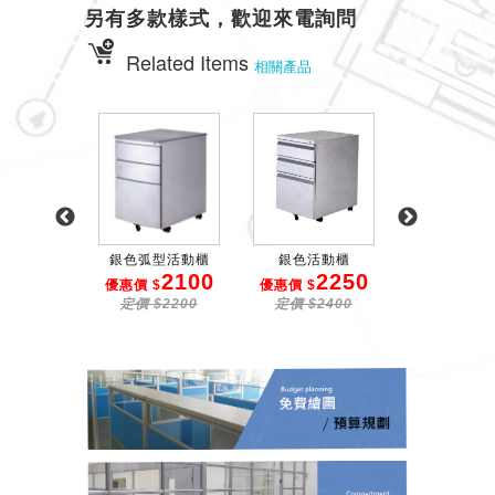
另有多款樣式，歡迎來電詢問
Related Items
相關產品
電腦主機架
銀色弧型活動櫃
銀色活動櫃
ABS塑鋼
330
2100
2250
2
 $
優惠價 $
優惠價 $
優惠價 $
$340
定價 $2200
定價 $2400
定價 $31