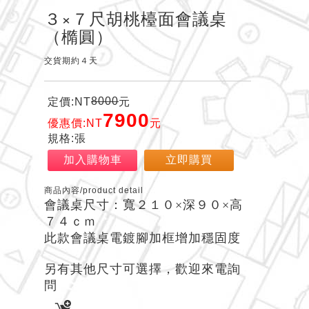
３×７尺胡桃檯面會議桌
（橢圓）
交貨期約４天
8000
定價:NT
元
7900
優惠價:NT
元
規格:張
加入購物車
立即購買
商品內容/product detail
會議桌尺寸：寬２１０×深９０×高
７４ｃｍ
此款會議桌電鍍腳加框增加穩固度
另有其他尺寸可選擇，歡迎來電詢
問