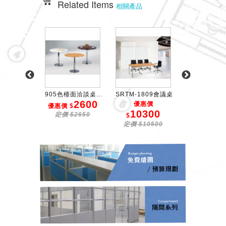
Related Items
相關產品
木紋面板...
905色檯面洽談桌...
SRTM-1809會議桌
905檯面折合會
2150
2600
2
優惠價
$
優惠價 $
優惠價 $
10300
$2200
定價 $2650
定價 $25
$
定價 $10500