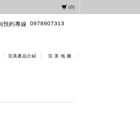
(
0
)
0978907313
詢預約專線
完美產品介紹
完 美 地 圖