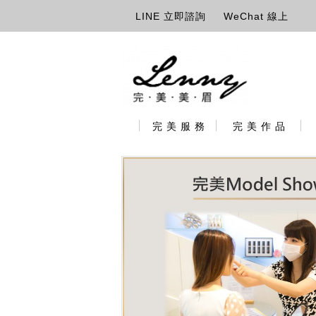
LINE 立即諮詢
WeChat 線上
完 美 服 務
完 美 作 品