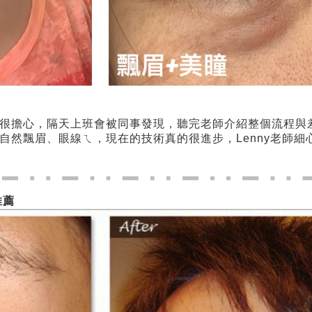
很擔心，隔天上班會被同事發現，聽完老師介紹整個流程與
自然飄眉、眼線ㄟ，現在的技術真的很進步，Lenny老師
推薦