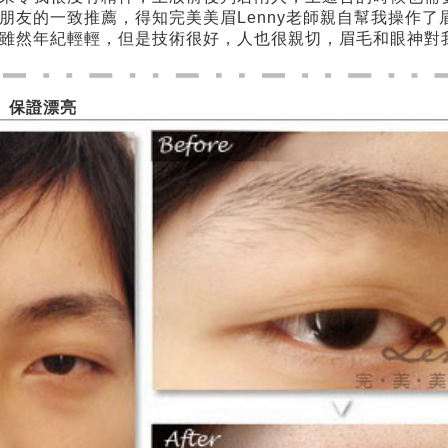
朋友的一致推薦，得知完美美眉Lenny老師親自幫我操作
雖然年紀輕輕，但是技術很好，人也很親切，眉毛和眼神對
』保證漂亮