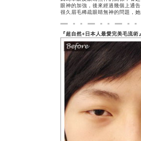
眼神的加強，後來經過幾個上通告
很久眉毛稀疏眼睛無神的問題，她
『超自然+日本人最愛完美毛流術