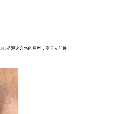
，細心溝通適合您的眉型，當天立即擁