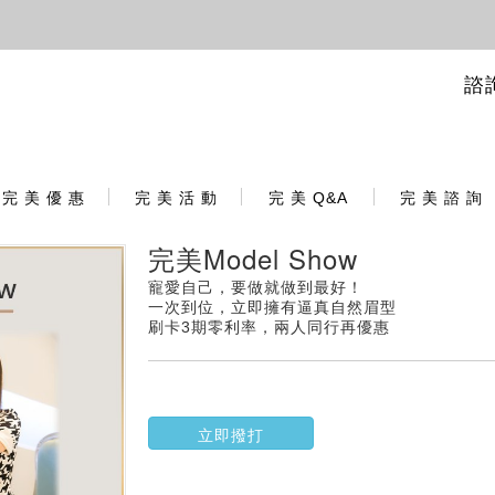
諮
完 美 優 惠
完 美 活 動
完 美 Q&A
完 美 諮 詢
完美Model Show
寵愛自己，要做就做到最好！
一次到位，立即擁有逼真自然眉型
刷卡3期零利率，兩人同行再優惠
立即撥打