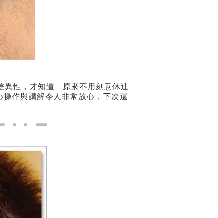
差異性，才知道 原來不用刻意休連
細心操作與講解令人非常放心，下次還