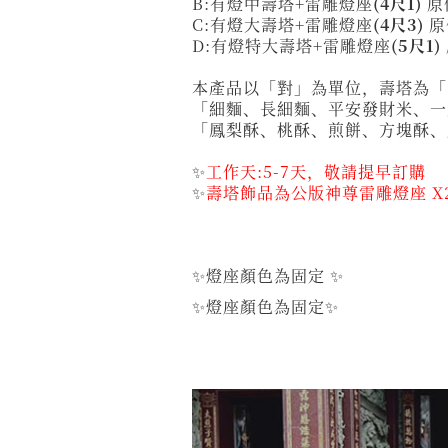
B:有燈中壽塔+雷雕燈座
(4尺1)
原
C:有燈大壽塔+雷雕燈座
(4尺3)
原
D:有燈特大壽塔+雷雕燈座
(5尺1)
本產品以「對」為單位，壽塔為「
「細麵、長細麵、平安發財米、一
「鳳梨酥、桃酥、煎餅、方塊酥、
✨
工作天:5-7天，敬請提早訂購
✨
壽塔飾品為公版神尊雷雕燈座 X
✨燈座顏色為固定 ✨
✨燈座顏色為固定✨