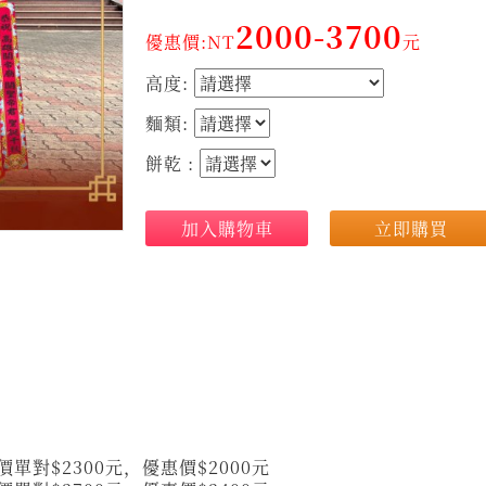
2000-3700
優惠價:NT
元
高度:
麵類:
餅乾 :
加入購物車
立即購買
價單對$2300元，優惠價$2000元