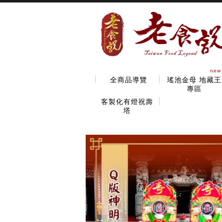
new
全商品導覽
瑤池金母 地藏王
專區
客製化有燈祝壽
塔