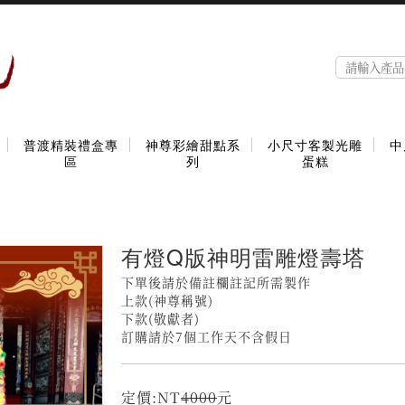
普渡精裝禮盒專
神尊彩繪甜點系
小尺寸客製光雕
中
區
列
蛋糕
有燈Q版神明雷雕燈壽塔
下單後請於備註欄註記所需製作
上款(神尊稱號)
下款(敬獻者)
訂購請於7個工作天不含假日
定價:NT
4000
元