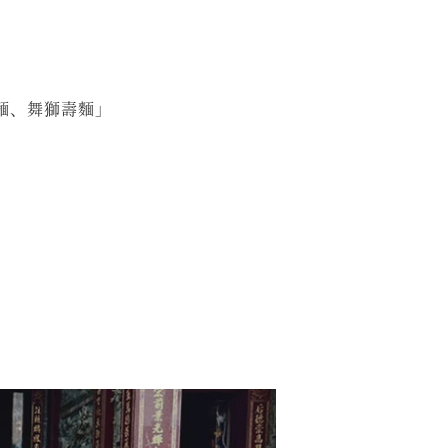
麵、舞獅壽麵」