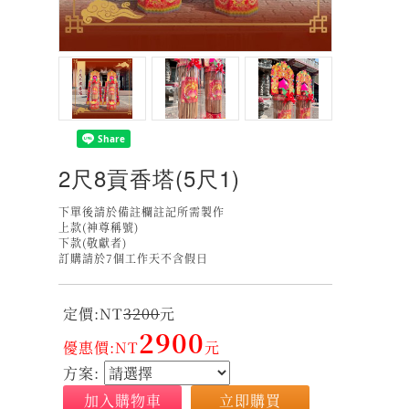
2尺8貢香塔(5尺1)
下單後請於備註欄註記所需製作
上款(神尊稱號)
下款(敬獻者)
訂購請於7個工作天不含假日
定價:NT
3200
元
2900
優惠價:NT
元
方案:
加入購物車
立即購買