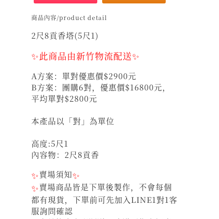
商品內容/product detail
2尺8貢香塔(5尺1)
✨此商品由新竹物流配送✨
A方案：單對優惠價$2900元
B方案：團購6對，優惠價$16800元，
平均單對$2800元
本產品以「對」為單位
高度:5尺1
內容物：2尺8貢香
✨
賣場須知
✨
✨
賣場商品皆是下單後製作，不會每個
都有現貨，下單前可先加入LINE1對1客
服詢問確認