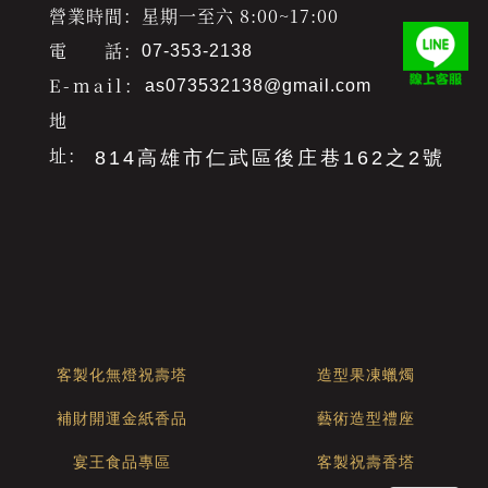
營業時間：星期一至六 8:00~17:00
電 話：
07-353-2138
E-mail：
as073532138@gmail.com
地
址：
814高雄市仁武區後庄巷162之2號
客製化無燈祝壽塔
造型果凍蠟燭
補財開運金紙香品
藝術造型禮座
宴王食品專區
客製祝壽香塔