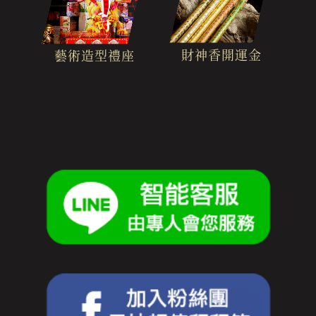
財神香開運金
藝術造型禮座