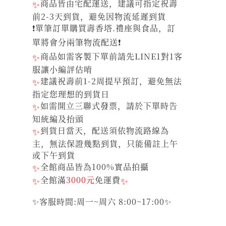
✨
商品皆由宅配運送，建議可指定祝壽
前2-3天到貨，避免因物流延遲到貨
❗單筆訂單購買壽香塔.禮座與食品，訂
單將會分兩筆物流配送❗
✨
商品如需客製下單前請先LINE1對1客
服讓小編評估唷
✨
建議祝壽前1-2周提早預訂，避免無法
指定您理想的到貨日
✨
如需開立三聯式發票，請於下單時告
知統編及抬頭
✨
到貨日當天，配送須依物流路線為
主，無法保證幾點到貨，只能備註上午
或下午到貨
✨
全館商品皆為100%實品拍攝
✨
全館滿
3000元
免運費
✨
✨客服時間:周一~周六 8:00~17:00✨