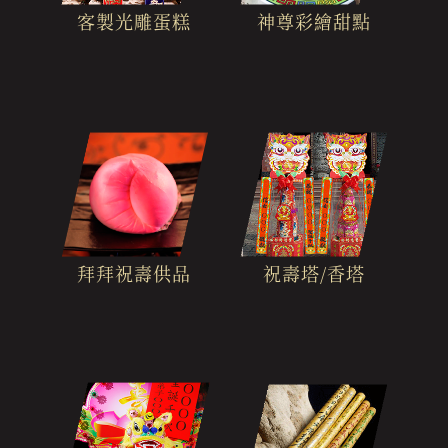
客製光雕蛋糕
神尊彩繪甜點
拜拜祝壽供品
祝壽塔/香塔