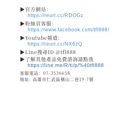
▶官方網站：
https://reurl.cc/RDOGz
▶粉絲頁客服：
https://www.facebook.com/tfl888/
▶Youtube頻道：
https://reurl.cc/NX6zQ
▶Line搜尋ID @tfl888
▶了解其他產品免費諮詢請點我
https://line.me/R/ti/p/%40tfl888
客服電話：07-3536658
地址: 高雄市仁武區橫山二巷19-7號
祝壽 宴王器具 宴王用品 大台南宴王用品 伍彩點心 宴王配件
老食說宴王點心 老食說祝壽點心 伍彩宴王 竹軒祝壽餅 伍彩宴王配件
天香點心 高雄廟會宴王點心 彰化伍彩 宴王藝品批發工廠 擺宴點心
擺宴用品 客製化蜂蜜蛋糕 拜拜蜂蜜蛋糕 祝壽用蜂蜜蛋糕 神明祝壽
祝壽點心宴 36點心 72點心 108點心 點心宴 山珍海味 十二菜碗
五色豆 五行豆 招財五行豆 神明聖誕 點心祀宴 大菜宴王 精緻點心宴
大盛擺宴點心 竹軒壽桃麵 伍彩宴王批發 大台南風水宴王 點心優惠套組
點心宴價錢 壽桃塔 壽桃 排宴物品 祝壽宴 祀宴祝壽藝品 批發價 點心宴