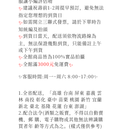
服讓小編評估唷
✨
建議祝壽前1-2周提早預訂，避免無法
指定您理想的到貨日
✨
如需開立三聯式發票，請於下單時告
知統編及抬頭
✨
到貨日當天，配送須依物流路線為
主，無法保證幾點到貨，只能備註上午
或下午到貨
✨
全館商品皆為100%實品拍攝
✨
全館滿
3000元
免運費
✨
✨客服時間:周一~周六 8:00~17:00✨
1.全省配送，「高雄 台南 屏東 嘉義 雲
林 南投 彰化 臺中 苗栗 桃園 新竹 宜蘭
新北 臺北 基隆 花蓮 台東 澎湖」
2.配合法令(酒類之販賣，不得以自動賣
機、郵 購、電子購物或其他無法辨識購
買者年 齡等方式為之。(樣式僅供參考)