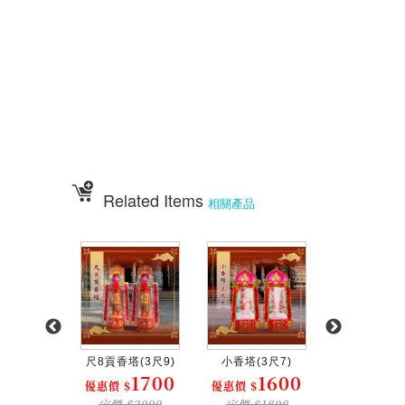
價錢
顯真懿坊排宴 宴王大菜 專業排宴 拜拜點心 拜拜藝品批發 架子 萬壽無
疆盤
五格架 六格架 三格架 糖塔 五秀糖塔 七秀糖塔 敬神蠟燭 壽桃壽麵 竹
軒壽麵
伍彩宴王配件用品批發 宴王餐、硬宴、軟宴、宴王料理、宴王餐果饌、宴
王宴、
宴王點心、宴王餐108道點心、宴王餐設計、祀宴、迎神擺宴、神明壽誕、
神明壽宴
、中元普渡、宮廟建醮、普渡組合套餐、神明壽宴套餐、廟會擺宴、普渡法
會拜桌
Related Items
相關產品
(4尺8)
尺8貢香塔(3尺9)
小香塔(3尺7)
大香塔(5尺
4300
1700
1600
3
$
優惠價 $
優惠價 $
優惠價 $
$4800
定價 $2000
定價 $1800
定價 $36