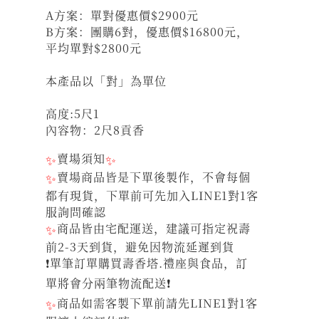
A方案：單對優惠價$2900元
B方案：團購6對，優惠價$16800元，
平均單對$2800元
本產品以「對」為單位
高度:5尺1
內容物：2尺8貢香
✨
賣場須知
✨
✨
賣場商品皆是下單後製作，不會每個
都有現貨，下單前可先加入LINE1對1客
服詢問確認
✨
商品皆由宅配運送，建議可指定祝壽
前2-3天到貨，避免因物流延遲到貨
❗單筆訂單購買壽香塔.禮座與食品，訂
單將會分兩筆物流配送❗
✨
商品如需客製下單前請先LINE1對1客