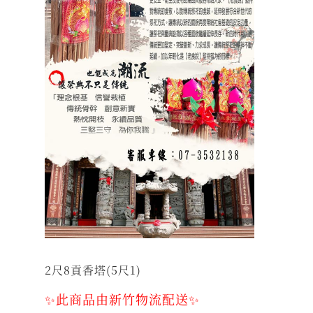
2尺8貢香塔(5尺1)
✨此商品由新竹物流配送✨