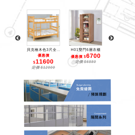
5尺高床架
貝克檜木色3尺全...
H01雙門6層衣櫃
北歐松木5尺雙
6700
9
惠價
優惠價
優惠價 $
優惠價 $
0900
11600
定價 $6880
定價 $105
$
43000
定價 $12000