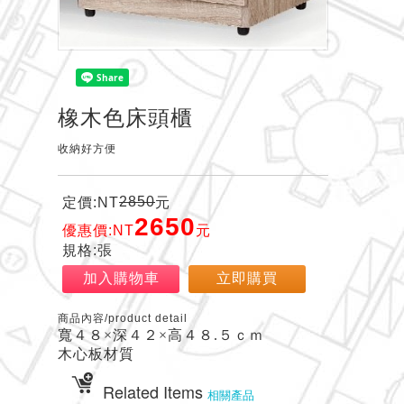
橡木色床頭櫃
收納好方便
2850
定價:NT
元
2650
優惠價:NT
元
規格:張
加入購物車
立即購買
商品內容/product detail
寬４８×深４２×高４８.５ｃｍ
木心板材質
Related Items
相關產品