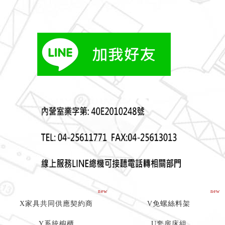
new
new
X家具共同供應契約商
V免螺絲料架
Y系統櫥櫃
U套房床組