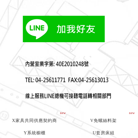
new
new
X家具共同供應契約商
V免螺絲料架
Y系統櫥櫃
U套房床組