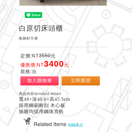
白原切床頭櫃
收納好方便
3550
定價:NT
元
3400
優惠價:NT
元
規格:台
加入購物車
立即購買
商品內容/product detail
寬48×深40.6×高45.5cm
採用鋼刷耐刮 木心板
抽屜均採用鋼珠滑軌
Related Items
相關產品