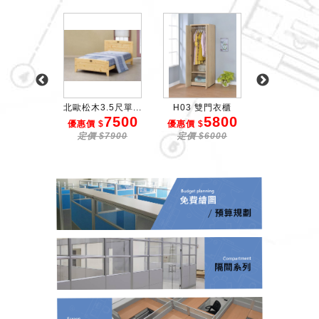
3尺全...
北歐松木3.5尺單...
H03 雙門衣櫃
積成材床
7500
5800
3
惠價
優惠價 $
優惠價 $
優惠價 $
1600
定價 $7900
定價 $6000
定價 $36
12000