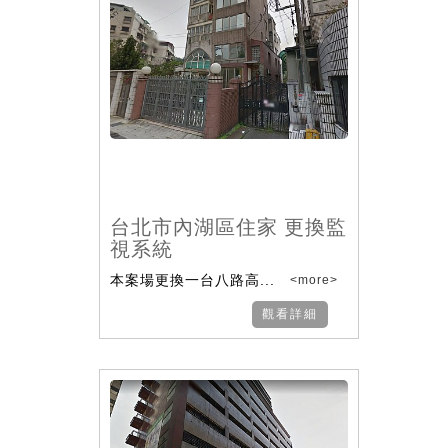
台北市內湖區住家 更換監
視系統
本案場更換一台八路高...
<more>
觀看詳細