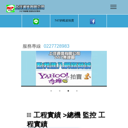
747的蝦皮拍賣
服務專線
0227728983
工程實績
>總機 監控 工
程實績