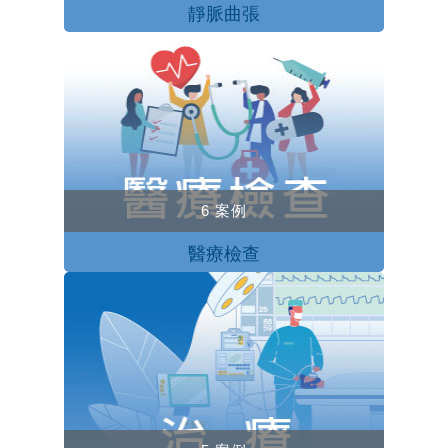
靜脈曲張
6 案例
醫療檢查