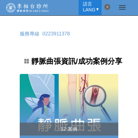
語言
0
LANG
▼
服務專線
0223911378
靜脈曲張資訊/成功案例分享
12 案例