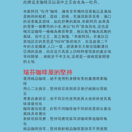
此將這支咖啡豆以花中之王命名為—牡丹。
布榖阿貝 ”牡丹”咖啡，擁有非常獨特花香氣以及風味
是飽和的枇耙，荔枝，甜桃，充滿清新茶花香，滿口
的花香氣及甜味，如此舒爽的風味,布榖阿貝.如果真
的需要一個響亮的小名,會以”牡丹”當為別名,這也是
喝完這咖啡一種極為雍容華貴，無比氛芳極為高雅的
風味。花中之王，當之無愧.『布榖阿貝』衣索比亞
當地語言的意思是”NEW”新的地方，在這超過二千
年的古老國家,人口一億，經過東非大裂谷阻斷通往
亞洲的道路，但在這片高原上仍時時發現新的處女地
等待開發.，相較於千年文化,這裡是一個相當新開發
的土地.
瑞芬咖啡屋的堅持
選用精品咖啡，絕不使用對身體有害的廉價商業咖
啡
用心二次挑豆，堅持烘豆前與烘豆後仔細挑出瑕疵
豆
專業自家烘豆，依不同豆性使用差異火侯烘焙使其風
味達最佳化
咖啡最佳焙度，針對不同咖啡做不同烘焙度烘出最佳
風味具有層次
新鮮現烘現磨，堅持現磨現裝耳掛咖啡降低咖啡氧
化
精品咖啡掛耳，堅持新鮮精品咖啡製掛耳不用過期