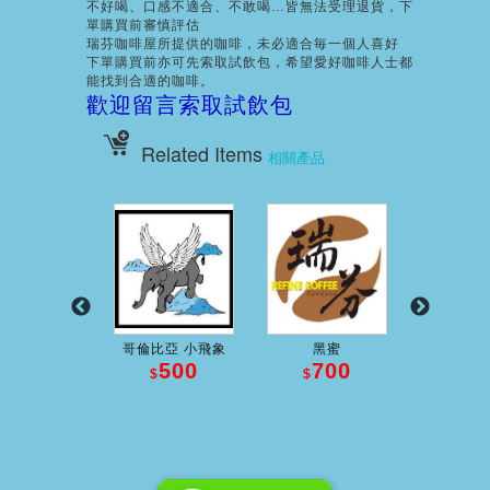
不好喝、口感不適合、不敢喝…皆無法受理退貨，下
單購買前審慎評估
瑞芬咖啡屋所提供的咖啡，未必適合毎一個人喜好
下單購買前亦可先索取試飲包，希望愛好咖啡人士都
能找到合適的咖啡。
歡迎留言索取試飲包
Related Items
相關產品
特寧『黑鑽...
哥倫比亞 小飛象
黑蜜
花神 La 
600
500
700
5
$
$
$
$