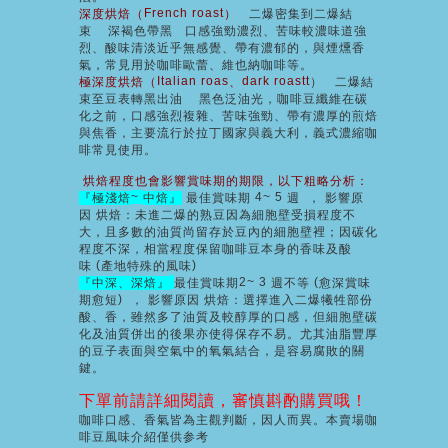
French roast
深度烘焙（
）
二爆密集到二爆結
束
深褐色帶黑
口感強勁濃烈、苦味較濃味道強
烈、酸味清淡近乎無感覺、帶有濃郁的
，
與煙燻香
氣，常見用於咖啡歐蕾、維也納咖啡等。
Italian roas
dark roastt
極深度烘焙（
、
）
二爆結
束至豆表轉黑出油
黑色泛油光
，
咖啡豆纖維在碳
化之前，口感強烈複雜、苦味強勁、帶有濃厚的煎焙
與焦香，主要流行於拉丁國家與義大利，義式濃縮咖
啡
常見使用。
烘焙程度也會影響賞味期的期限，以下粗略分析：
~
4~ 5
『極淺焙
中焙』
最佳賞味期
週
，
影響原
因
烘焙：
未進二爆的熟豆因為細胞壁受損程度不
大，且多數的油質尚留存於豆內的細胞壁裡；因碳化
程度不深，相當程度保留咖啡豆本身的香味及酸
(
)
味
產地特殊的風味
2~ 3
(
『中深、深焙』
最佳賞味期
週不等
愈深賞味
)
期愈短
，
影響原因
烘焙：
選擇進入二爆犧牲部份
酸、香，雖然多了油質及較醇厚的口感，但細胞壁碳
化及油質併出的後果亦使得保存不易。尤其油脂豐厚
的豆子表面與空氣中的氧氣結合，是容易腐敗的關
鍵。
下單前請詳細閱讀，審慎斟酌購買哦！
咖啡口感、香氣皆為主觀判斷，因人而異。本賣場咖
啡豆風味介紹僅供参考