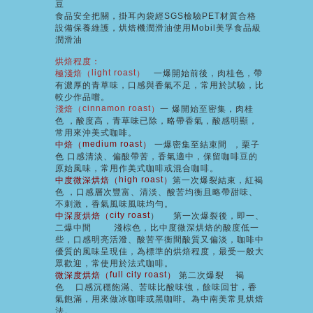
豆
食品安全把關，掛耳內袋經SGS檢驗PET材質合格
設備保養維護，烘焙機潤滑油使用Mobil美孚食品級
潤滑油
烘焙程度
：
light roast
極淺焙（
）
一爆開始前後
，
肉桂色，
帶
有濃厚的青草味，口感與香氣不足，常用於試驗，比
較少作品嚐。
cinnamon roast
淺焙（
）
一
爆開始至密集
，
肉桂
色
，
酸度高，青草味已除，略帶香氣，酸感明顯，
常用來沖美式咖啡。
medium roast
中焙（
）
一爆密集至結束間
，
栗子
色
口感清淡、偏酸帶苦，香氣適中，保留咖啡豆的
原始風味，常用作美式咖啡或混合咖啡。
high roast
中度微深烘焙（
）
第一次爆裂結束
，
紅褐
色
，
口感層次豐富、清淡、酸苦均衡且略帶甜味、
不刺激，香氣風味風味均勻。
city roast
中深度烘焙（
）
第一次爆裂後，即一、
二爆中間
淺棕色
，
比中度微深烘焙的酸度低一
些，口感明亮活潑、酸苦平衡間酸質又偏淡，咖啡中
優質的風味呈現佳，為標準的烘焙程度，最受一般大
眾歡迎，常使用於法式咖啡。
full city roast
微深度烘焙（
）
第二次爆裂
褐
色
口感沉穩飽滿、苦味比酸味強，餘味回甘，香
氣飽滿，用來做冰咖啡或黑咖啡。為中南美常見烘焙
法。