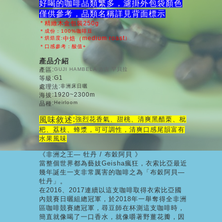
好喝的咖啡品類繁多，濾掛外包袋顏色
僅供參考，品類名
稱詳見背面標示
＊
精緻木盒包裝250g
＊成份：100%咖啡豆
medium roast
＊烘焙度:
中焙（
）
＊口感參考：酸值+
產品介紹
:
產區
GUJI HAMBELA 古吉 罕貝拉
:G1
等級
:
處理法
非洲床日曬
:1920~2300m
海拔
:
Heirloom
品種
:
風味敘述
強烈花香氣、甜桃、清爽黑醋栗
、枇
杷
、
荔枝
、蜂漿，可可調性，清爽口感尾韻富有
水果風味
《非洲之王—
牡丹 /
布穀阿貝 》
當整個世界都為藝妓Geisha瘋狂，衣索比亞最近
幾年誕生一支非常厲害的咖啡之為「布穀阿貝—
牡丹」。
在2016、2017連續以這支咖啡取得衣索比亞國
內競賽日曬組總冠軍，於2018年一舉奪得全非洲
區咖啡競賽總冠軍，尋豆師在杯測這支咖啡時，
簡直就像喝了一口香水，就像嚼著野薑花瓣，因