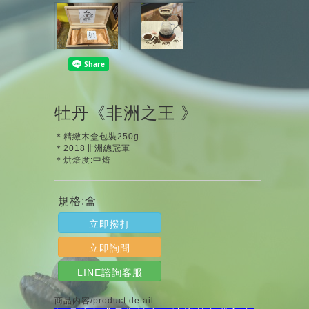
牡丹《非洲之王 》
＊精緻木盒包裝250g
＊2018非洲總冠軍
＊烘焙度:中焙
規格:盒
立即撥打
立即詢問
LINE諮詢客服
商品內容/product detail