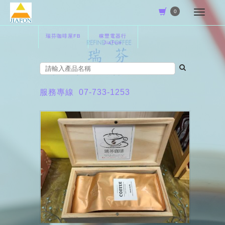
0
瑞芬咖啡屋FB
稼豐電器行
JiaFon
服務專線
07-733-1253