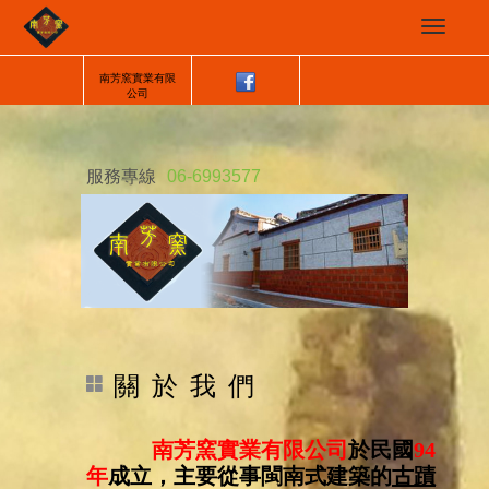
南芳窯實業有限
公司
服務專線
06-6993577
關 於 我 們
南芳窯實業有限公司
於民國
94
年
成立，主要從事閩南式建築的
古蹟