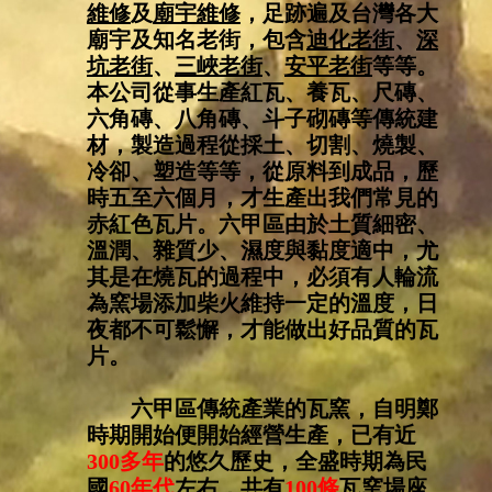
維修
及
廟宇維修
，足跡遍及台灣各大
廟宇及知名老街，包含
迪化老街
、
深
坑老街
、
三峽老街
、
安平老街
等等。
本公司從事生產紅瓦、養瓦、尺磚、
六角磚、八角磚、斗子砌磚等傳統建
材，製造過程從採土、切割、燒製、
冷卻、塑造等等，從原料到成品，歷
時五至六個月，才生產出我們常見的
赤紅色瓦片。六甲區由於土質細密、
溫潤、雜質少、濕度與黏度適中，尤
其是在燒瓦的過程中，必須有人輪流
為窯場添加柴火維持一定的溫度，日
夜都不可鬆懈，才能做出好品質的瓦
片。
六甲區傳統產業的瓦窯，自明鄭
時期開始便開始經營生產，已有近
300多年
的悠久歷史，全盛時期為民
國
60年代
左右，共有
100條
瓦窯場座