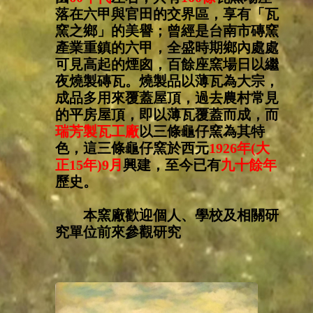
落在六甲與官田的交界區，享有「瓦
窯之鄉」的美譽；曾經是台南市磚窯
產業重鎮的六甲，全盛時期鄉內處處
可見高起的煙囪，百餘座窯場日以繼
夜燒製磚瓦。燒製品以薄瓦為大宗，
成品多用來覆蓋屋頂，過去農村常見
的平房屋頂，即以薄瓦覆蓋而成，而
瑞芳製瓦工廠
以三條龜仔窯為其特
色，這三條龜仔窯於西元
1926年(大
正15年)9月
興建，至今已有
九十餘年
歷史。
本窯廠歡迎個人、學校及相關研
究單位前來參觀研究