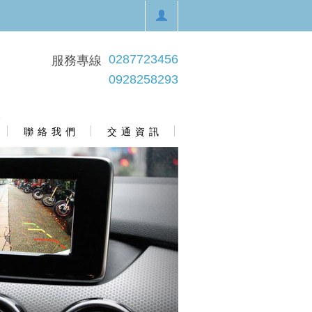
0287723456
服務專線
0928258293
聯 絡 我 們
交 通 資 訊