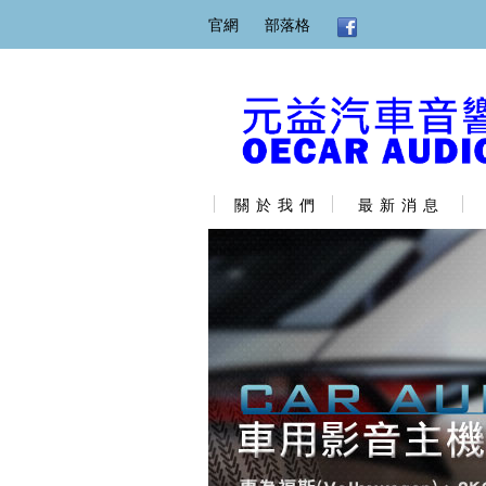
官網
部落格
關 於 我 們
最 新 消 息