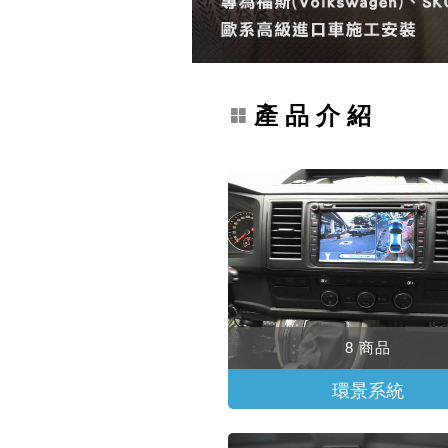
產 品 介 紹
8 商品
環景系統