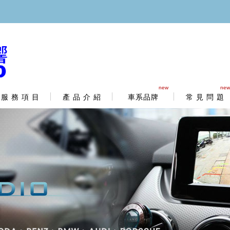
new
new
服 務 項 目
產 品 介 紹
車系品牌
常 見 問 題