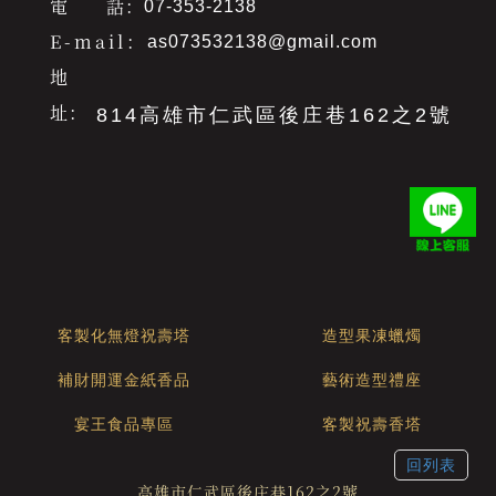
電 話：
07-353-2138
E-mail：
as073532138@gmail.com
地
址：
814高雄市仁武區後庄巷162之2號
客製化無燈祝壽塔
造型果凍蠟燭
補財開運金紙香品
藝術造型禮座
宴王食品專區
客製祝壽香塔
回列表
高雄市仁武區後庄巷162之2號