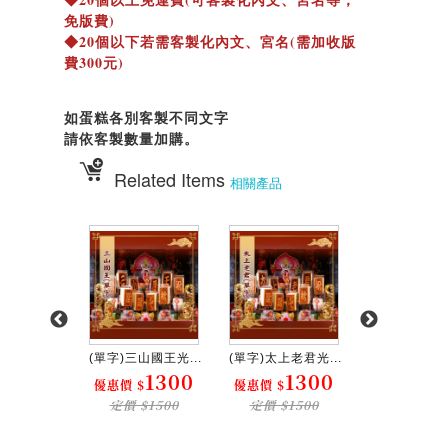
免版費)
◆20個以下若需客製化內文、宮名(需加收版
費300元)
如蛋糕各別客製不同文字
請依客製數量加購。
Related Items
相關產品
奶夫人光...
(單字)三山國王光...
(單字)太上老君光...
【純四字】祝壽
1300
1300
1300
1
$
優惠價 $
優惠價 $
優惠價 $
$1500
定價 $1500
定價 $1500
定價 $15