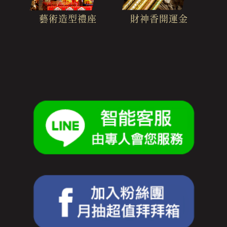
財神香開運金
藝術造型禮座