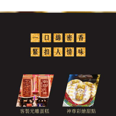
客製光雕蛋糕
神尊彩繪甜點