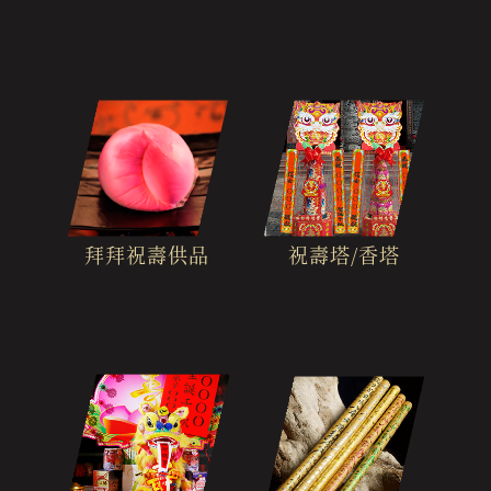
拜拜祝壽供品
祝壽塔/香塔