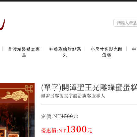
普渡精裝禮盒專
神尊彩繪甜點系
小尺寸客製光雕
中
區
列
蛋糕
(單字)開漳聖王光雕蜂蜜蛋
如需另客製文字請洽詢客服專人
定價:NT
1500
元
1300
優惠價:NT
元