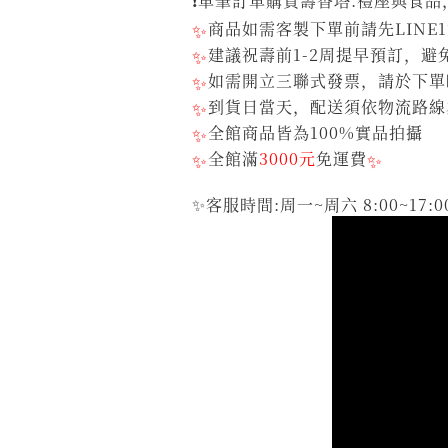
❗單筆訂單購買壽香塔.禮座與食品
✨
商品如需客製下單前請先LINE
✨
建議祝壽前1-2周提早預訂，
✨
如需開立三聯式發票，請於下單
✨
到貨日當天，配送須依物流路線
✨
全館商品皆為100%實品拍攝
✨
全館滿
3000元
免運費
✨
✨客服時間:周一~周六 8:00~17:0