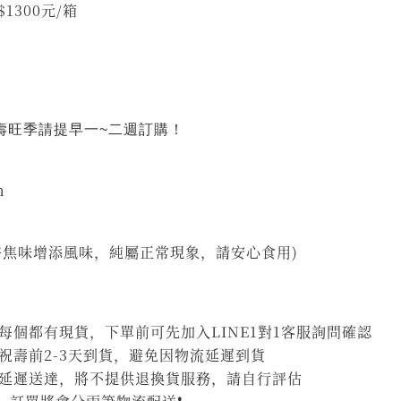
 優惠價$1300元/箱
祝壽旺季請提早一~二週訂購！
m
許焦味增添風味，純屬正常現象，請安心食用)
個都有現貨，下單前可先加入LINE1對1客服詢問確認
祝壽前2-3天到貨，避免因物流延遲到貨
延遲送達，將不提供退換貨服務，請自行評估