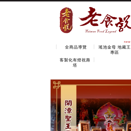
new
全商品導覽
瑤池金母 地藏王
專區
客製化有燈祝壽
塔