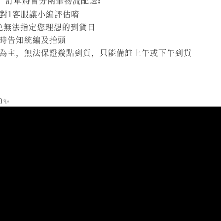
，訂單將會分兩筆物流配送❗
1對1客服讓小編評估唷
避免無法指定您理想的到貨日
時告知統編及抬頭
為主，無法保證幾點到貨，只能備註上午或下午到貨
0✨