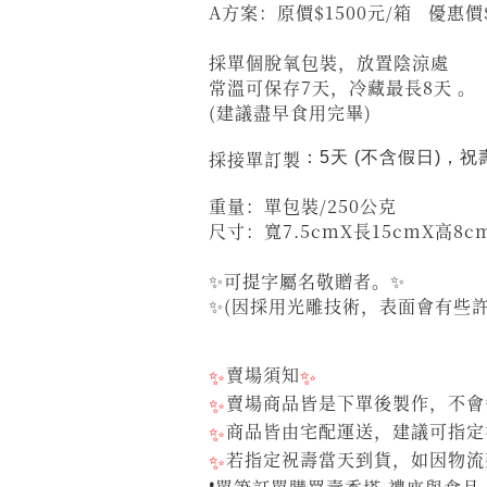
A方案：原價$1500元/箱
採單個脫氧包裝，放置陰涼處
常溫可保存7天，冷藏最長8天 。
(建議盡早食用完畢)
採接單訂製
：5天 (不含假日)，
重量：單包裝/250公克
尺寸：寬7.5cmX長15cmX高8c
✨可提字屬名敬贈者。✨
✨(因採用光雕技術，表面會有些
✨
賣場須知
✨
✨
賣場商品皆是下單後製作，不會每
✨
商品皆由宅配運送，建議可指定
✨
若指定祝壽當天到貨，如因物流