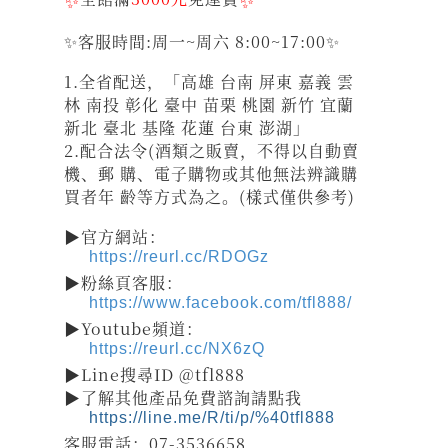
✨客服時間:周一~周六 8:00~17:00✨
1.全省配送，「高雄 台南 屏東 嘉義 雲
林 南投 彰化 臺中 苗栗 桃園 新竹 宜蘭
新北 臺北 基隆 花蓮 台東 澎湖」
2.配合法令(酒類之販賣，不得以自動賣
機、郵 購、電子購物或其他無法辨識購
買者年 齡等方式為之。(樣式僅供參考)
▶官方網站：
https://reurl.cc/RDOGz
▶粉絲頁客服：
https://www.facebook.com/tfl888/
▶Youtube頻道：
https://reurl.cc/NX6zQ
▶Line搜尋ID @tfl888
▶了解其他產品免費諮詢請點我
https://line.me/R/ti/p/%40tfl888
客服電話：07-3536658