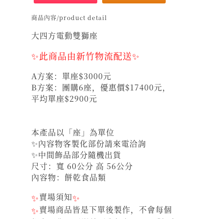
商品內容/product detail
大四方電動雙獅座
✨此商品由新竹物流配送✨
A方案：單座$3000元
B方案：團購6座，優惠價$17400元，
平均單座$2900元
本產品以「座」為單位
✨內容物客製化部份請來電洽詢
✨中間飾品部分隨機出貨
尺寸：寬 60公分 高 56公分
內容物：餅乾食品類
✨
賣場須知
✨
✨
賣場商品皆是下單後製作，不會每個