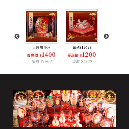
(1尺3)
大圓布獅座
麵豬(1尺3)
精緻麒麟
1100
1400
1200
2
$
優惠價 $
優惠價 $
優惠價 $
$1500
定價 $1600
定價 $1500
定價 $26