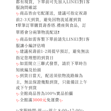
都有現貨，下單前可先加入LINE1對1客
服詢問確認
✨
商品皆由宅配運送，建議可指定祝壽
前2-3天到貨，避免因物流延遲到貨
❗單筆訂單購買壽香塔.禮座與食品，訂
單將會分兩筆物流配送❗
✨
商品如需客製下單前請先LINE1對1客
服讓小編評估唷
✨
建議祝壽前1-2周提早預訂，避免無法
指定您理想的到貨日
✨
如需開立三聯式發票，請於下單時告
知統編及抬頭
✨
到貨日當天，配送須依物流路線為
主，無法保證幾點到貨，只能備註上午
或下午到貨
✨
全館商品皆為100%實品拍攝
✨
全館滿
3000元
免運費
✨
✨客服時間:周一~周六 8:00~17:00✨