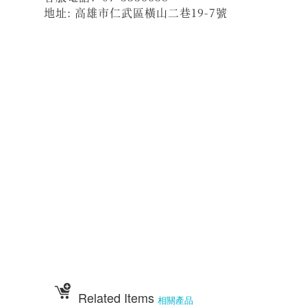
地址: 高雄市仁武區橫山二巷19-7號
祝壽 宴王器具 宴王用品 大台南宴王用品 伍彩點心 宴王配件
老食說宴王點心 老食說祝壽點心 伍彩宴王 竹軒祝壽餅 伍彩宴王配件
天香點心 高雄廟會宴王點心 彰化伍彩 宴王藝品批發工廠 擺宴點心
擺宴用品 客製化蜂蜜蛋糕 拜拜蜂蜜蛋糕 祝壽用蜂蜜蛋糕 神明祝壽
祝壽點心宴 36點心 72點心 108點心 點心宴 山珍海味 十二菜碗
五色豆 五行豆 招財五行豆 神明聖誕 點心祀宴 大菜宴王 精緻點心宴
大盛擺宴點心 竹軒壽桃麵 伍彩宴王批發 大台南風水宴王 點心優惠套組
點心宴價錢 壽桃塔 壽桃 排宴物品 祝壽宴 祀宴祝壽藝品 批發價 點心宴
價錢
顯真懿坊排宴 宴王大菜 專業排宴 拜拜點心 拜拜藝品批發 架子 萬壽無
疆盤
五格架 六格架 三格架 糖塔 五秀糖塔 七秀糖塔 敬神蠟燭 壽桃壽麵 竹
軒壽麵
伍彩宴王配件用品批發 宴王餐、硬宴、軟宴、宴王料理、宴王餐果饌、宴
王宴、
宴王點心、宴王餐108道點心、宴王餐設計、祀宴、迎神擺宴、神明壽誕、
神明壽宴
、中元普渡、宮廟建醮、普渡組合套餐、神明壽宴套餐、廟會擺宴、普渡法
會拜桌
Related Items
相關產品