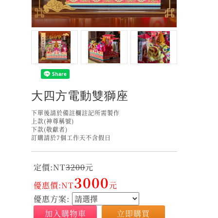
大四方電動雙獅座
下單後請於備註欄註記所需製作
上款(神尊稱號)
下款(敬獻者)
訂購請於7個工作天不含假日
定價:NT
3200
元
3000
優惠價:NT
元
優惠方案:
加入購物車
立即購買