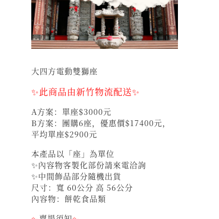
大四方電動雙獅座
✨此商品由新竹物流配送✨
A方案：單座$3000元
B方案：團購6座，優惠價$17400元，
平均單座$2900元
本產品以「座」為單位
✨內容物客製化部份請來電洽詢
✨中間飾品部分隨機出貨
尺寸：寬 60公分 高 56公分
內容物：餅乾食品類
✨
賣場須知
✨