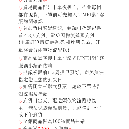
✨
賣場商品皆是下單後製作，不會每個
都有現貨，下單前可先加入LINE1對1客
服詢問確認
✨
商品皆由宅配運送，建議可指定祝壽
前2-3天到貨，避免因物流延遲到貨
❗單筆訂單購買壽香塔.禮座與食品，訂
單將會分兩筆物流配送❗
✨
商品如需客製下單前請先LINE1對1客
服讓小編評估唷
✨
建議祝壽前1-2周提早預訂，避免無法
指定您理想的到貨日
✨
如需開立三聯式發票，請於下單時告
知統編及抬頭
✨
到貨日當天，配送須依物流路線為
主，無法保證幾點到貨，只能備註上午
或下午到貨
✨
全館商品皆為100%實品拍攝
✨
全館滿
3000元
免運費
✨