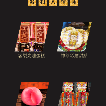
客製光雕蛋糕
神尊彩繪甜點