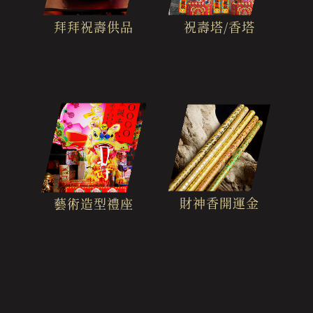
拜拜祝壽供品
祝壽塔/香塔
財神香開運金
藝術造型禮座