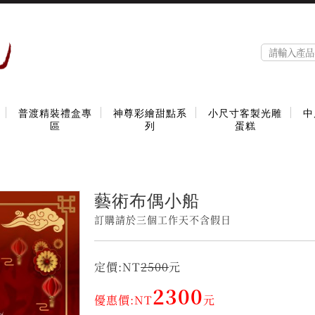
普渡精裝禮盒專
神尊彩繪甜點系
小尺寸客製光雕
中
區
列
蛋糕
藝術布偶小船
訂購請於三個工作天不含假日
定價:NT
2500
元
2300
優惠價:NT
元