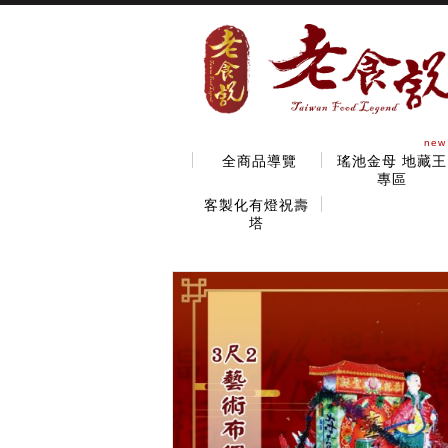
new
全商品導覽
瑤池金母 地藏王
專區
客製化有燈祝壽
塔