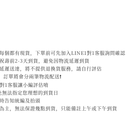
個都有現貨，下單前可先加入LINE1對1客服詢問確認
祝壽前2-3天到貨，避免因物流延遲到貨
延遲送達，將不提供退換貨服務，請自行評估
，訂單將會分兩筆物流配送❗
1對1客服讓小編評估唷
避免無法指定您理想的到貨日
時告知統編及抬頭
為主，無法保證幾點到貨，只能備註上午或下午到貨