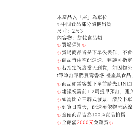
本產品以「座」為單位
✨中間食品部分隨機出貨
尺寸：2尺3
內容物：餅乾食品類
✨
賣場須知
✨
✨
賣場商品皆是下單後製作，不會每
✨
商品皆由宅配運送，建議可指定
✨
若指定祝壽當天到貨，如因物流
❗單筆訂單購買壽香塔.禮座與食品
✨
商品如需客製下單前請先LINE
✨
建議祝壽前1-2周提早預訂，
✨
如需開立三聯式發票，請於下單
✨
到貨日當天，配送須依物流路線
✨
全館商品皆為100%實品拍攝
✨
全館滿
3000元
免運費
✨