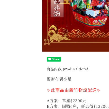
商品內容/product detail
藝術布偶小船
✨此商品由新竹物流配送✨
A方案：單座$2300元
B方案：團購6座，優惠價$1320