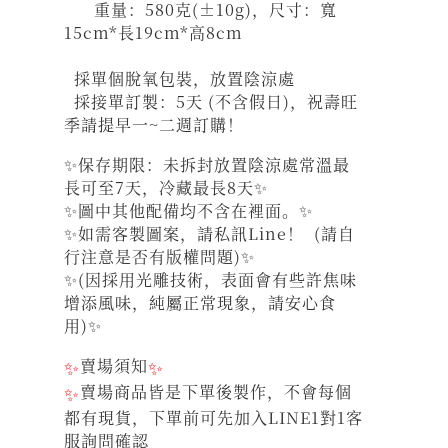
重量：580克(±10g)，尺寸：寬
15cm*長19cm*高8cm
採單個脫氧包裝，放置陰涼處
採接單訂製：5天 (不含假日)，祝壽旺
季請提早一~二週訂購！
✨保存期限：未拆封放置陰涼處常溫最
長可至7天，冷藏最長8天✨
✨圖中其他配備均不含在裡面。✨
✨如需客製圖案，請私訊Line！ (請自
行注意是否有版權問題)✨
✨(因採用光雕技術，表面會有些許焦味
增添風味，純屬正常現象，請安心食
用)✨
✨
賣場須知
✨
✨
賣場商品皆是下單後製作，不會每個
都有現貨，下單前可先加入LINE1對1客
服詢問確認