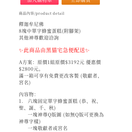
商品內容/product detail
釋迦牟尼佛
8塊中單字蜂蜜蛋糕(附腳架)
其他神尊歡迎洽詢
✨此商品由黑貓宅急便配送✨
A方案：原價1組原價$3192元 優惠價
$2800元。
滿一箱可享有免費更改客製 (敬獻者、
宮名)
內容物：
1. 六塊固定單字蜂蜜蛋糕 (恭、祝、
聖、誕、千、秋)
一塊神尊Q版圖 (如無Q版可更換為
神尊字樣)
一塊敬獻者或宮名