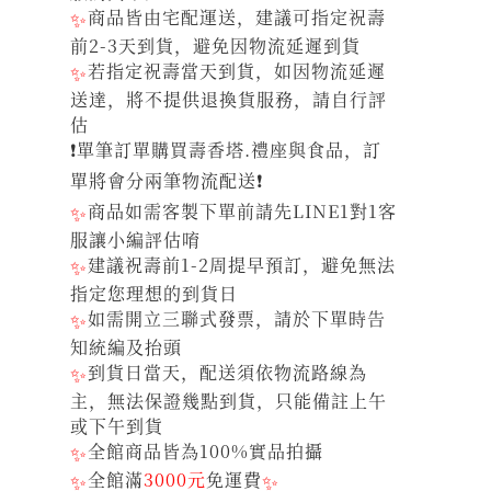
✨
商品皆由宅配運送，建議可指定祝壽
前2-3天到貨，避免因物流延遲到貨
✨
若指定祝壽當天到貨，如因物流延遲
送達，將不提供退換貨服務，請自行評
估
❗單筆訂單購買壽香塔.禮座與食品，訂
單將會分兩筆物流配送❗
✨
商品如需客製下單前請先LINE1對1客
服讓小編評估唷
✨
建議祝壽前1-2周提早預訂，避免無法
指定您理想的到貨日
✨
如需開立三聯式發票，請於下單時告
知統編及抬頭
✨
到貨日當天，配送須依物流路線為
主，無法保證幾點到貨，只能備註上午
或下午到貨
✨
全館商品皆為100%實品拍攝
✨
全館滿
3000元
免運費
✨