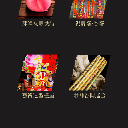
拜拜祝壽供品
祝壽塔/香塔
財神香開運金
藝術造型禮座