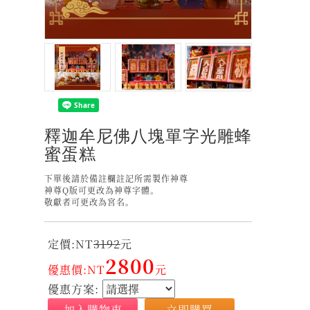
釋迦牟尼佛八塊單字光雕蜂
蜜蛋糕
下單後請於備註欄註記所需製作神尊
神尊Q版可更改為神尊字體。
敬獻者可更改為宮名。
定價:NT
3192
元
2800
優惠價:NT
元
優惠方案:
加入購物車
立即購買