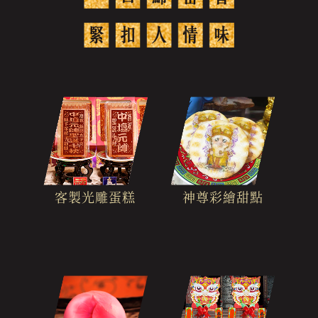
客製光雕蛋糕
神尊彩繪甜點