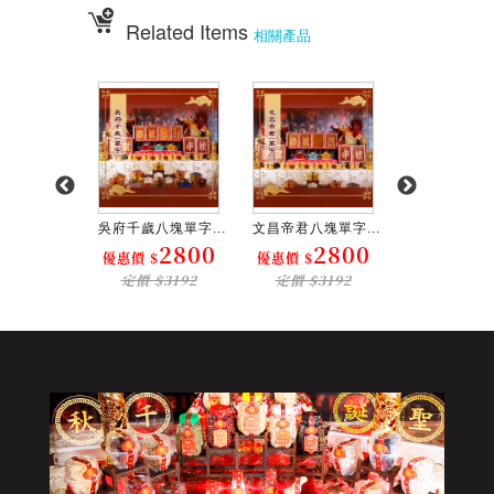
Related Items
相關產品
八塊單字...
吳府千歲八塊單字...
文昌帝君八塊單字...
福德正神八塊單
2800
2800
2800
2
$
優惠價 $
優惠價 $
優惠價 $
$3192
定價 $3192
定價 $3192
定價 $31