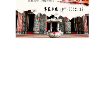
祝壽
宴王器具
宴王用品
大台南宴王用品
伍彩點心
宴王配件
老食說宴王點心
老食說祝壽點心
伍彩宴王
竹軒祝壽餅
伍彩宴王配件
天香點心
高雄廟會宴王點心
彰化伍彩
宴王藝品批發工廠
擺宴點心
擺宴用品
客製化蜂蜜蛋糕
拜拜蜂蜜蛋糕
祝壽用蜂蜜蛋糕
神明祝壽
36
72
108
祝壽點心宴
點心
點心
點心
點心宴
山珍海味
十二菜碗
五色豆
五行豆
招財五行豆
神明聖誕
點心祀宴
大菜宴王
精緻點心宴
大盛擺宴點心
竹軒壽桃麵
伍彩宴王批發
大台南風水宴王
點心優惠套組
點心宴價錢
壽桃塔
壽桃
排宴物品
祝壽宴
祀宴祝壽藝品
批發價
點心
宴價錢
顯真懿坊排宴
宴王大菜
專業排宴
拜拜點心
拜拜藝品批發
架子
萬壽無疆盤
五格架
六格架
三格架
糖塔
五秀糖塔
七秀糖塔
敬神蠟燭
壽桃壽麵
竹軒壽麵
伍彩宴王配件用品批發
宴王餐、硬宴、軟
108
宴、宴王料理、宴王餐果饌、宴王宴、宴王點心、宴王餐
道點心、宴王
餐設
計、祀宴、迎神擺宴、神明壽誕、神明壽宴、中元普渡、宮廟建醮、普渡組
合套
餐、神明壽宴套餐、廟會擺宴、普渡法會拜桌