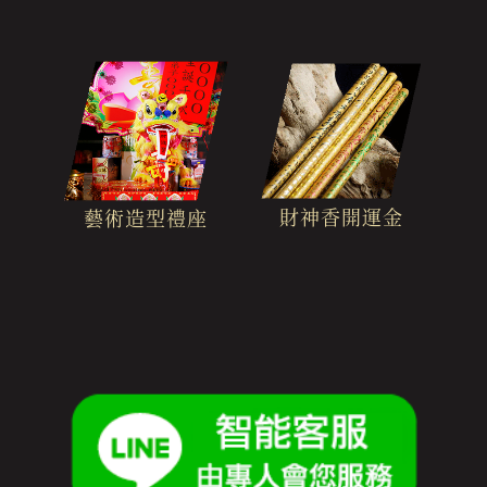
財神香開運金
藝術造型禮座