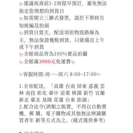
✨
建議祝壽前1-2周提早預訂，避免無法
指定您理想的到貨日
✨
如需開立三聯式發票，請於下單時告
知統編及抬頭
✨
到貨日當天，配送須依物流路線為
主，無法保證幾點到貨，只能備註上午
或下午到貨
✨
全館商品皆為100%實品拍攝
✨
全館滿
3000元
免運費
✨
✨客服時間:周一~周六 8:00~17:00✨
1.全省配送，「高雄 台南 屏東 嘉義 雲
林 南投 彰化 臺中 苗栗 桃園 新竹 宜蘭
新北 臺北 基隆 花蓮 台東 澎湖」
2.配合法令(酒類之販賣，不得以自動賣
機、郵 購、電子購物或其他無法辨識購
買者年 齡等方式為之。(樣式僅供參考)