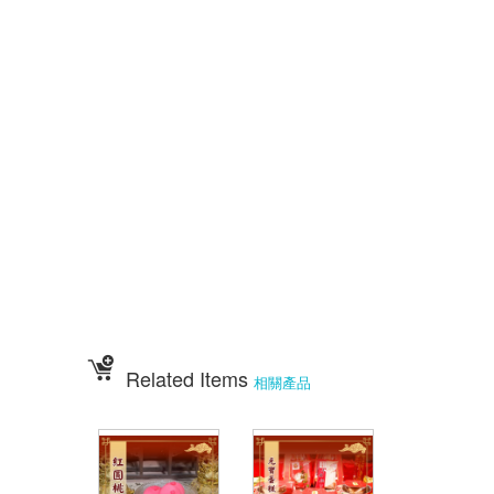
點心宴價錢 壽桃塔 壽桃 排宴物品 祝壽宴 祀宴祝壽藝品 批發價 點心宴
價錢
顯真懿坊排宴 宴王大菜 專業排宴 拜拜點心 拜拜藝品批發 架子 萬壽無
疆盤
五格架 六格架 三格架 糖塔 五秀糖塔 七秀糖塔 敬神蠟燭 壽桃壽麵 竹
軒壽麵
伍彩宴王配件用品批發 宴王餐、硬宴、軟宴、宴王料理、宴王餐果饌、宴
王宴、
宴王點心、宴王餐108道點心、宴王餐設計、祀宴、迎神擺宴、神明壽誕、
神明壽宴
、中元普渡、宮廟建醮、普渡組合套餐、神明壽宴套餐、廟會擺宴、普渡法
會拜桌
Related Items
相關產品