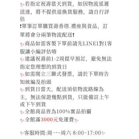
✨
若指定祝壽當天到貨，如因物流延遲
送達，將不提供退換貨服務，請自行評
估
❗單筆訂單購買壽香塔.禮座與食品，訂
單將會分兩筆物流配送❗
✨
商品如需客製下單前請先LINE1對1客
服讓小編評估唷
✨
建議祝壽前1-2周提早預訂，避免無法
指定您理想的到貨日
✨
如需開立三聯式發票，請於下單時告
知統編及抬頭
✨
到貨日當天，配送須依物流路線為
主，無法保證幾點到貨，只能備註上午
或下午到貨
✨
全館商品皆為100%實品拍攝
✨
全館滿
3000元
免運費
✨
✨客服時間:周一~周六 8:00~17:00✨