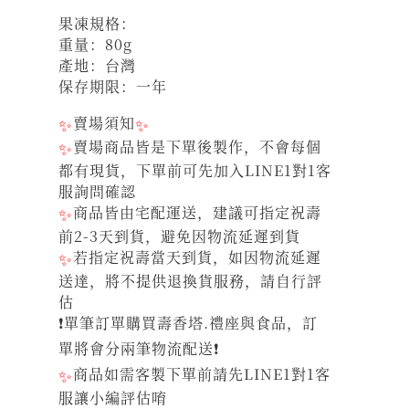
果凍規格：
重量：80g
產地：台灣
保存期限：一年
✨
賣場須知
✨
✨
賣場商品皆是下單後製作，不會每個
都有現貨，下單前可先加入LINE1對1客
服詢問確認
✨
商品皆由宅配運送，建議可指定祝壽
前2-3天到貨，避免因物流延遲到貨
✨
若指定祝壽當天到貨，如因物流延遲
送達，將不提供退換貨服務，請自行評
估
❗單筆訂單購買壽香塔.禮座與食品，訂
單將會分兩筆物流配送❗
✨
商品如需客製下單前請先LINE1對1客
服讓小編評估唷