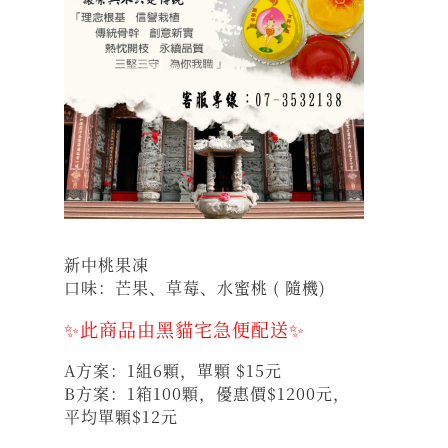
新中桃果凍
口味：芒果、草莓
、水蜜桃
( 隨機)
✨此商品由黑貓宅急便配送✨
A方案：1組6顆，單顆 $15元
B方案：1箱100顆，優惠價$1200元，
平均單顆$12元