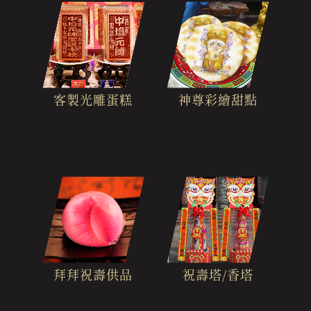
客製光雕蛋糕
神尊彩繪甜點
拜拜祝壽供品
祝壽塔/香塔