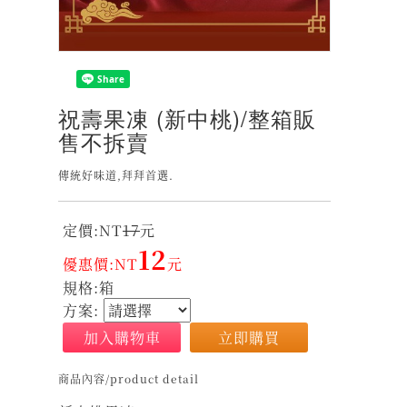
祝壽果凍 (新中桃)/整箱販
售不拆賣
傳統好味道,拜拜首選.
定價:NT
17
元
12
優惠價:NT
元
規格:箱
方案:
加入購物車
立即購買
商品內容/product detail