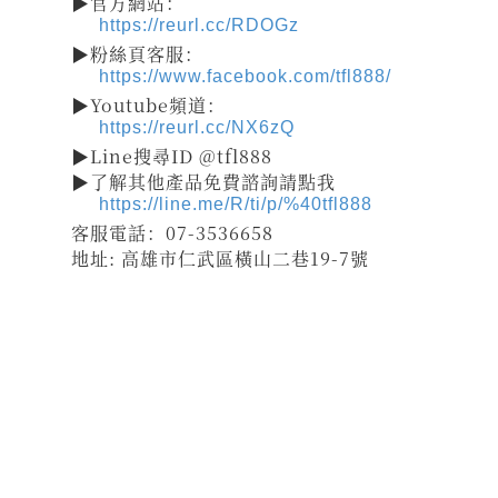
▶官方網站：
https://reurl.cc/RDOGz
▶粉絲頁客服：
https://www.facebook.com/tfl888/
▶Youtube頻道：
https://reurl.cc/NX6zQ
▶Line搜尋ID @tfl888
▶了解其他產品免費諮詢請點我
https://line.me/R/ti/p/%40tfl888
客服電話：07-3536658
地址: 高雄市仁武區橫山二巷19-7號
祝壽 宴王器具 宴王用品 大台南宴王用品 伍彩點心 宴王配件
老食說宴王點心 老食說祝壽點心 伍彩宴王 竹軒祝壽餅 伍彩宴王配件
天香點心 高雄廟會宴王點心 彰化伍彩 宴王藝品批發工廠 擺宴點心
擺宴用品 客製化蜂蜜蛋糕 拜拜蜂蜜蛋糕 祝壽用蜂蜜蛋糕 神明祝壽
祝壽點心宴 36點心 72點心 108點心 點心宴 山珍海味 十二菜碗
五色豆 五行豆 招財五行豆 神明聖誕 點心祀宴 大菜宴王 精緻點心宴
大盛擺宴點心 竹軒壽桃麵 伍彩宴王批發 大台南風水宴王 點心優惠套組