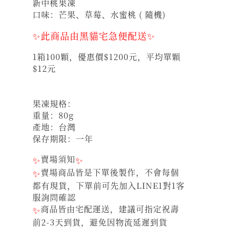
新中桃果凍
口味：芒果、草莓
、水蜜桃 ( 隨機)
✨此商品由黑貓宅急便配送✨
1箱100顆，優惠價$1200元，平均單顆
$12元
果凍規格：
重量：80g
產地：台灣
保存期限：一年
✨
賣場須知
✨
✨
賣場商品皆是下單後製作，不會每個
都有現貨，下單前可先加入LINE1對1客
服詢問確認
✨
商品皆由宅配運送，建議可指定祝壽
前2-3天到貨，避免因物流延遲到貨