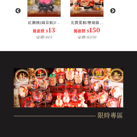
(紅圓)...
紅圓桃(綠豆餡)/...
元寶蛋糕/整箱販...
麻糬桃(綠豆餡)
12
13
150
 $
優惠價 $
優惠價 $
優惠價 $
 $17
定價 $15
定價 $250
定價 $1
限時專區