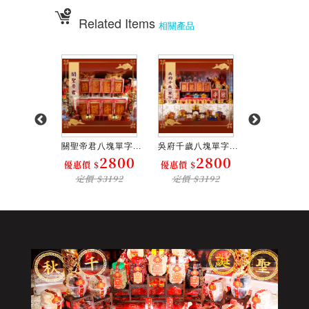
Related Items
相關產品
八塊單字...
關聖帝君八塊單字...
吳府千歲八塊單字...
中尺寸蜂蜜蛋糕
2800
2800
2800
$
優惠價 $
優惠價 $
優惠價 $
$3192
定價 $3192
定價 $3192
定價 $4