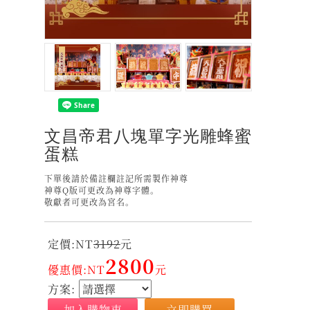
文昌帝君八塊單字光雕蜂蜜
蛋糕
下單後請於備註欄註記所需製作神尊
神尊Q版可更改為神尊字體。
敬獻者可更改為宮名。
定價:NT
3192
元
2800
優惠價:NT
元
方案:
加入購物車
立即購買