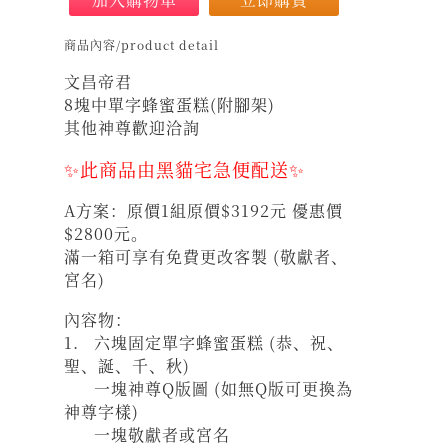
商品內容/product detail
文昌帝君
8塊中單字蜂蜜蛋糕(附腳架)
其他神尊歡迎洽詢
✨此商品由黑貓宅急便配送✨
A方案：原價1組原價$3192元 優惠價
$2800元。
滿一箱可享有免費更改客製 (敬獻者、
宮名)
內容物：
1. 六塊固定單字蜂蜜蛋糕 (恭、祝、
聖、誕、千、秋)
一塊神尊Q版圖 (如無Q版可更換為
神尊字樣)
一塊敬獻者或宮名