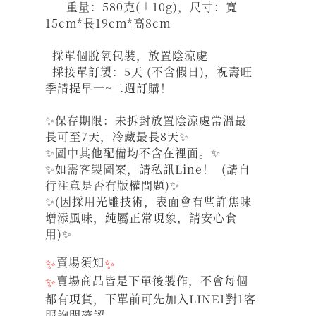
重量：580克(±10g)，尺寸：寬
15cm*長19cm*高8cm
採單個脫氧包裝，放置陰涼處
採接單訂製：5天 (不含假日)，祝壽旺
季請提早一~二週訂購！
✨保存期限：未拆封放置陰涼處常溫最
長可至7天，冷藏最長8天✨
✨圖中其他配備均不含在裡面。✨
✨如需客製圖案，請私訊Line！ (請自
行注意是否有版權問題)✨
✨(因採用光雕技術，表面會有些許焦味
增添風味，純屬正常現象，請安心食
用)✨
✨
賣場須知
✨
✨
賣場商品皆是下單後製作，不會每個
都有現貨，下單前可先加入LINE1對1客
服詢問確認