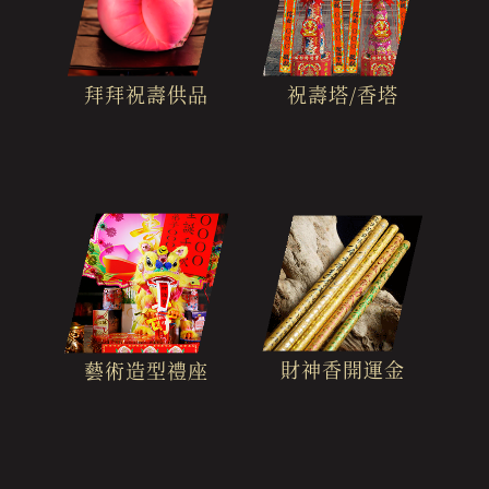
拜拜祝壽供品
祝壽塔/香塔
財神香開運金
藝術造型禮座