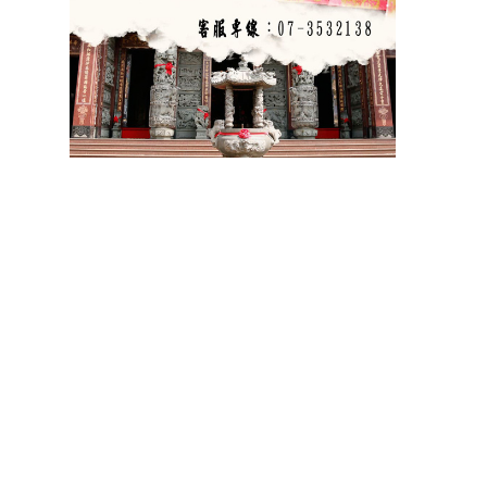
祝壽
宴王器具
宴王用品
大台南宴王用品
伍彩點心
宴王配件
祝壽
宴王
器具
宴王用品
大台南宴王用品
伍彩點心
宴王配件
老食說宴王點心
老食說祝壽點心
伍彩宴王
竹軒祝壽餅
伍彩宴王配件
天香點心
高雄廟會宴王點心
彰化伍彩
宴王藝品批發工廠
擺宴點心
擺宴用品
客製化蜂蜜蛋糕
拜拜蜂蜜蛋糕
祝壽用蜂蜜蛋糕
神明祝壽
36
72
108
祝壽點心宴
點心
點心
點心
點心宴
山珍海味
十二菜碗
五色豆
五行豆
招財五行豆
神明聖誕
點心祀宴
大菜宴王
精緻點心宴
大盛擺宴點心
竹軒壽桃麵
伍彩宴王批發
大台南風水宴王
點心優惠套組
點心宴價錢
壽桃塔
壽桃
排宴物品
祝壽宴
祀宴祝壽藝品
批發價
點心
宴價錢
顯真懿坊排宴
宴王大菜
專業排宴
拜拜點心
拜拜藝品批發
架子
萬壽無疆盤
五格架
六格架
三格架
糖塔
五秀糖塔
七秀糖塔
敬神蠟燭
壽桃壽麵
竹軒壽麵
伍彩宴王配件用品批發
宴王餐、硬宴、軟
108
宴、宴王料理、宴王餐果饌、宴王宴、宴王點心、宴王餐
道點心、宴王
餐設
計、祀宴、迎神擺宴、神明壽誕、神明壽宴、中元普渡、宮廟建醮、普渡組
合套
餐、神明壽宴套餐、廟會擺宴、普渡法會拜桌