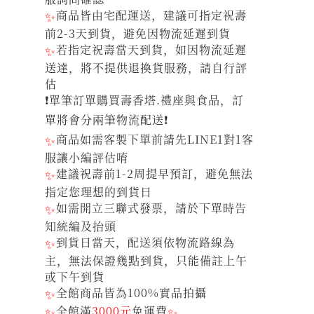
✨
商品皆由宅配運送，建議可指定祝壽
前2-3天到貨，避免因物流延遲到貨
✨
若指定祝壽當天到貨，如因物流延遲
送達，將不提供退換貨服務，請自行評
估
❗單筆訂單購買壽香塔.禮座與食品，訂
單將會分兩筆物流配送❗
✨
商品如需客製下單前請先LINE1對1客
服讓小編評估唷
✨
建議祝壽前1-2周提早預訂，避免無法
指定您理想的到貨日
✨
如需開立三聯式發票，請於下單時告
知統編及抬頭
✨
到貨日當天，配送須依物流路線為
主，無法保證幾點到貨，只能備註上午
或下午到貨
✨
全館商品皆為100%實品拍攝
✨
全館滿
3000元
免運費
✨