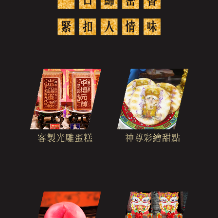
客製光雕蛋糕
神尊彩繪甜點