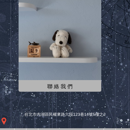
聯 絡 我 們
台北市內湖區民權東路六段123巷14號5樓之2