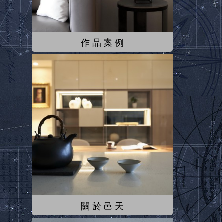
作 品 案 例
關 於 邑 天