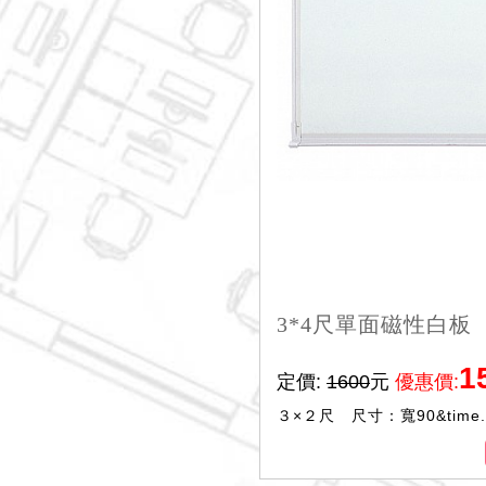
3*4尺單面磁性白板
1
定價:
1600
元
優惠價:
３×２尺 尺寸：寬90&time..