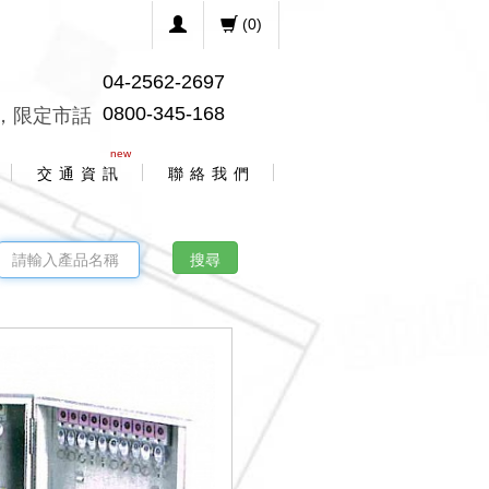
(
0
)
04-2562-2697
0800-345-168
，限定市話
new
交 通 資 訊
聯 絡 我 們