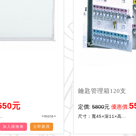
鑰匙管理箱120支
550元
5
定價:
5800
元
優惠價:
.
尺寸：寬45×深11×高...
<more>
加入購物車
立即購買