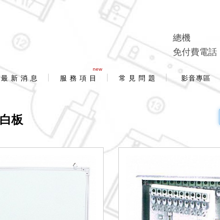
總機
免付費電話
new
最 新 消 息
服 務 項 目
常 見 問 題
影音專區
、白板