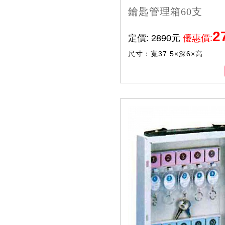
鑰匙管理箱60支
2
定價:
2890
元
優惠價:
尺寸：寬37.5×深6×高...