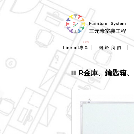
new
Linebot專區
關 於 我 們
R金庫、鑰匙箱