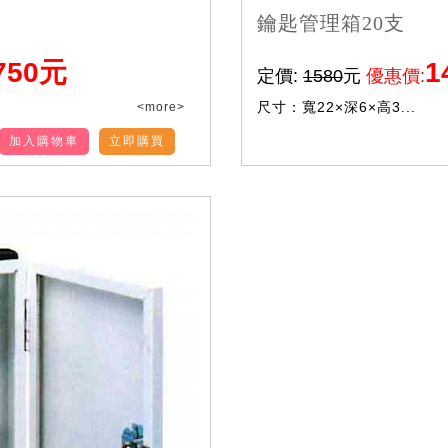
鑰匙管理箱20支
750元
1
定價:
1580
元
優惠價:
尺寸：寬22×深6×高3...
<more>
加入購物車
立即購買