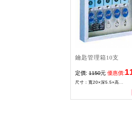
鑰匙管理箱10支
1
定價:
1150
元
優惠價:
尺寸：寬20×深5.5×高...