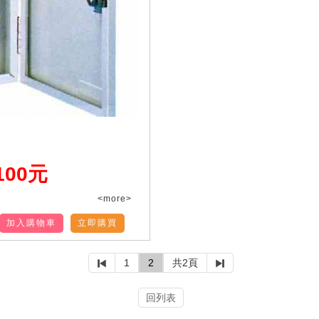
100元
<more>
加入購物車
立即購買
1
2
共2頁
回列表