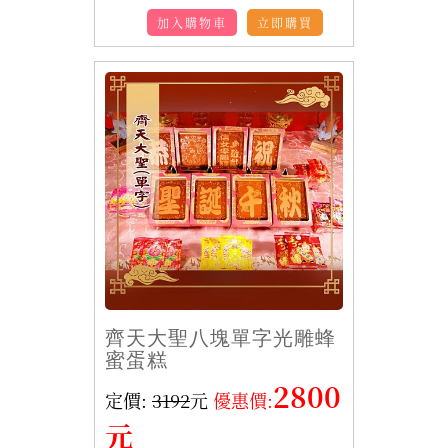
加入購物車
立即購買
齊天大聖八塊單字光雕蜂
蜜蛋糕
2800
定價:
3192
元
優惠價:
元