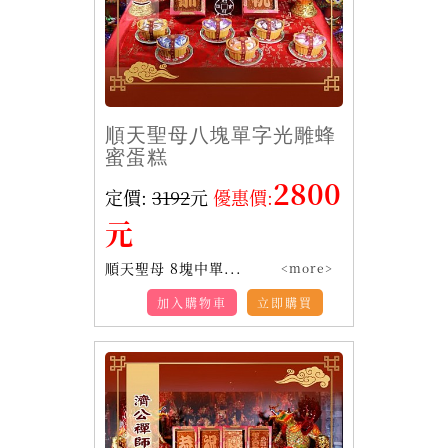
順天聖母八塊單字光雕蜂
蜜蛋糕
2800
定價:
3192
元
優惠價:
元
順天聖母 8塊中單...
<more>
加入購物車
立即購買