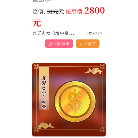
2800
定價:
3192
元
優惠價:
元
九天玄女 8塊中單...
<more>
加入購物車
立即購買