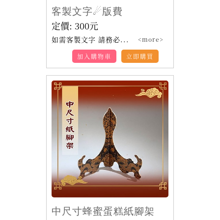
客製文字☄版費
定價:
300
元
如需客製文字 請務必...
<more>
加入購物車
立即購買
中尺寸蜂蜜蛋糕紙腳架