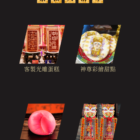
客製光雕蛋糕
神尊彩繪甜點