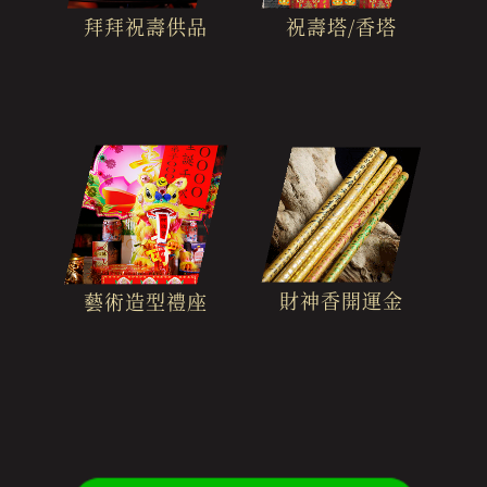
拜拜祝壽供品
祝壽塔/香塔
財神香開運金
藝術造型禮座