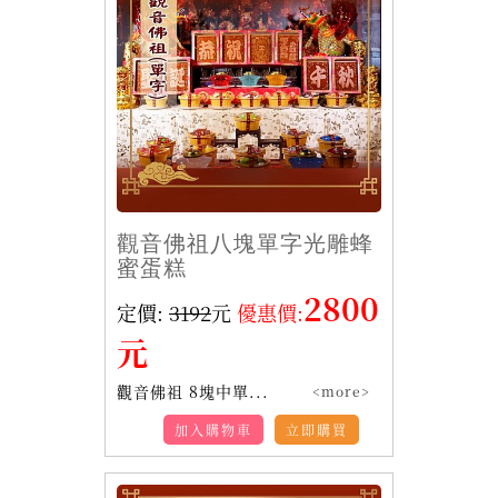
觀音佛祖八塊單字光雕蜂
蜜蛋糕
2800
定價:
3192
元
優惠價:
元
觀音佛祖 8塊中單...
<more>
加入購物車
立即購買