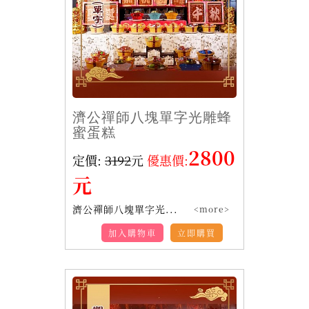
濟公禪師八塊單字光雕蜂
蜜蛋糕
2800
定價:
3192
元
優惠價:
元
濟公禪師八塊單字光...
<more>
加入購物車
立即購買