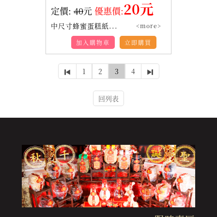
20元
定價:
40
元
優惠價:
中尺寸蜂蜜蛋糕紙...
<more>
加入購物車
立即購買
1
2
3
4
回列表