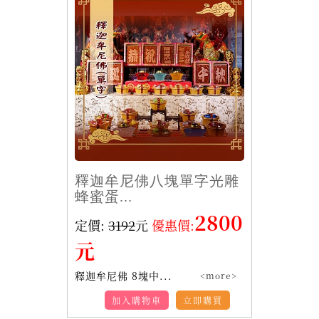
釋迦牟尼佛八塊單字光雕
蜂蜜蛋...
2800
定價:
3192
元
優惠價:
元
釋迦牟尼佛 8塊中...
<more>
加入購物車
立即購買