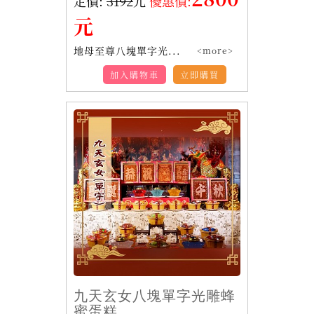
定價:
3192
元
優惠價:
元
地母至尊八塊單字光...
<more>
加入購物車
立即購買
九天玄女八塊單字光雕蜂
蜜蛋糕