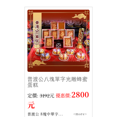
普渡公八塊單字光雕蜂蜜
蛋糕
2800
定價:
3192
元
優惠價:
元
普渡公 8塊中單字...
<more>