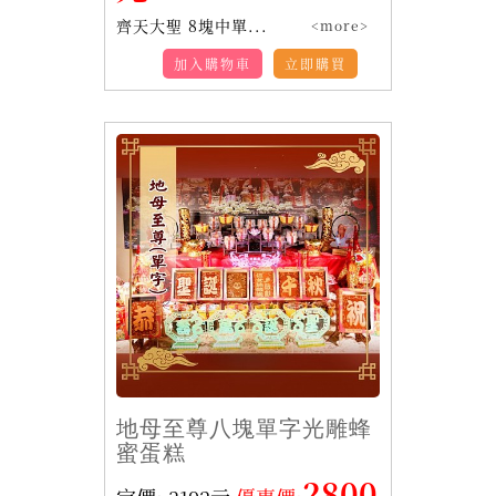
齊天大聖 8塊中單...
<more>
加入購物車
立即購買
地母至尊八塊單字光雕蜂
蜜蛋糕
2800