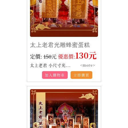
太上老君光雕蜂蜜蛋糕
130元
定價:
150
元
優惠價:
太上老君 小尺寸光...
<more>
加入購物車
立即購買