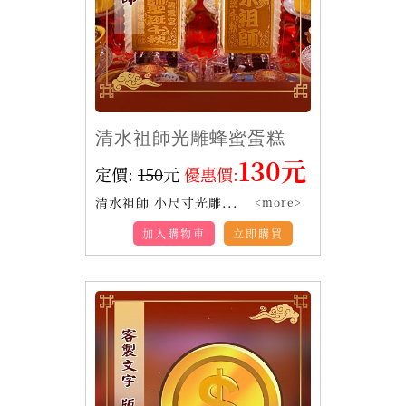
清水祖師光雕蜂蜜蛋糕
130元
定價:
150
元
優惠價:
清水祖師 小尺寸光雕...
<more>
加入購物車
立即購買