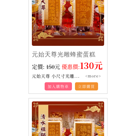
元始天尊光雕蜂蜜蛋糕
130元
定價:
150
元
優惠價:
元始天尊 小尺寸光雕...
<more>
加入購物車
立即購買