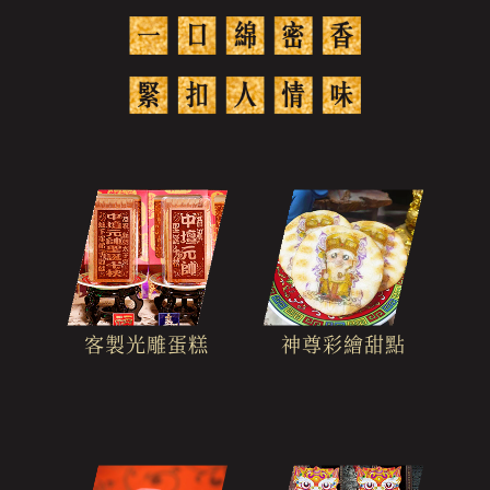
客製光雕蛋糕
神尊彩繪甜點