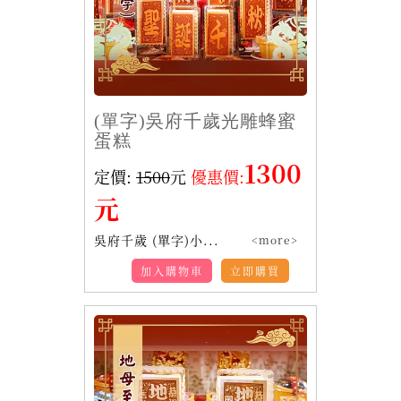
(單字)吳府千歲光雕蜂蜜
蛋糕
1300
定價:
1500
元
優惠價:
元
吳府千歲 (單字)小...
<more>
加入購物車
立即購買