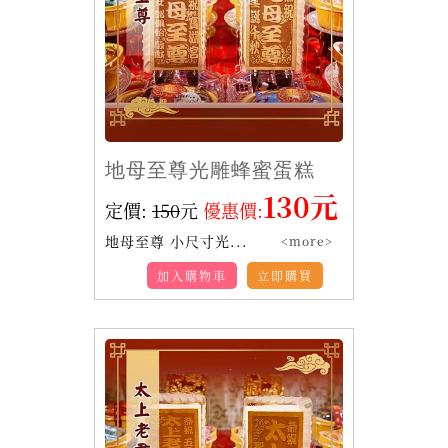
地母至尊光雕蜂蜜蛋糕
130元
定價:
150
元
優惠價:
地母至尊 小尺寸光...
<more>
加入購物車
立即購買