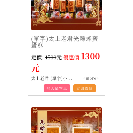
(單字)太上老君光雕蜂蜜
蛋糕
1300
定價:
1500
元
優惠價:
元
太上老君 (單字)小...
<more>
加入購物車
立即購買