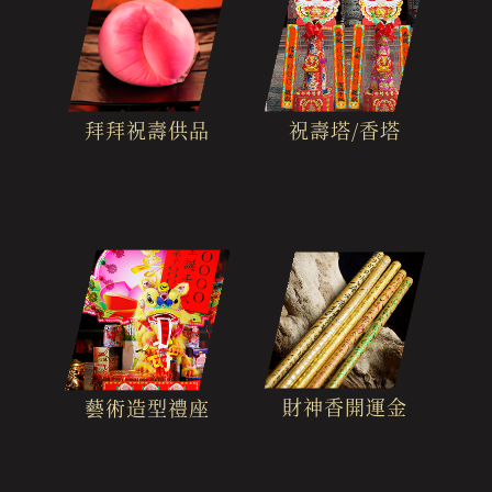
拜拜祝壽供品
祝壽塔/香塔
財神香開運金
藝術造型禮座