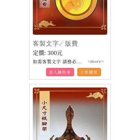
客製文字☄版費
定價:
300
元
如需客製文字 請務必...
<more>
加入購物車
立即購買