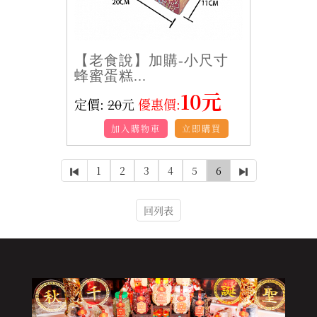
【老食說】加購-小尺寸
蜂蜜蛋糕...
10元
定價:
20
元
優惠價:
加入購物車
立即購買
1
2
3
4
5
6
回列表