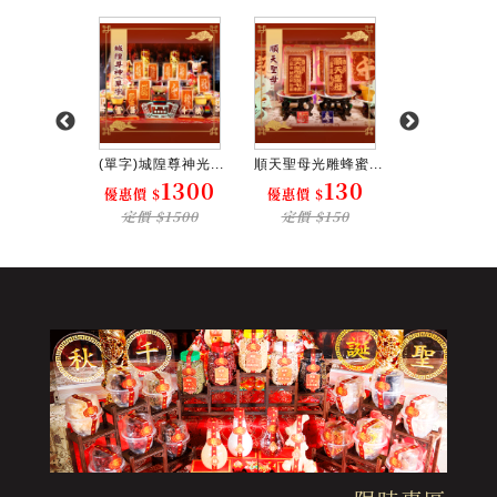
生大帝光...
(單字)城隍尊神光...
順天聖母光雕蜂蜜...
福德正神光雕蜂
1300
1300
130
1
$
優惠價 $
優惠價 $
優惠價 $
$1500
定價 $1500
定價 $150
定價 $15