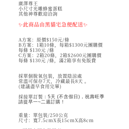
廣澤尊王
小尺寸光雕蜂蜜蛋糕
其他神尊歡迎洽詢
✨此商品由黑貓宅急便配送✨
A方案：原價$150元/條
B方案：1箱10條，每箱$1300元團購價
每條 $130元 /條
C方案：2箱20條，2箱$2600元團購價
每條 $130元 /條，滿2箱享有免版費
採單個脫氧包裝，放置陰涼處
常溫可保存7天，冷藏最長8天 。
(建議盡早食用完畢)
採接單訂製
：5天 (不含假日)，祝壽旺季
請提早一~二週訂購！
重量：單包裝/250公克
尺寸：寬7.5cmX長15cmX高8cm