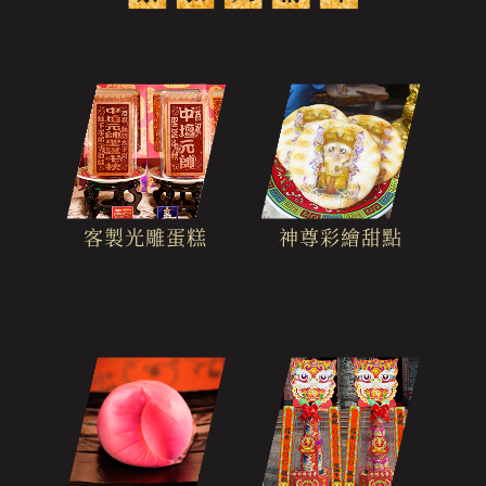
客製光雕蛋糕
神尊彩繪甜點