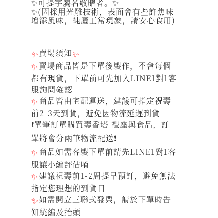
✨可提字屬名敬贈者。✨
✨(因採用光雕技術，表面會有些許焦味
增添風味，純屬正常現象，請安心食用)
✨
賣場須知
✨
✨
賣場商品皆是下單後製作，不會每個
都有現貨，下單前可先加入LINE1對1客
服詢問確認
✨
商品皆由宅配運送，建議可指定祝壽
前2-3天到貨，避免因物流延遲到貨
❗單筆訂單購買壽香塔.禮座與食品，訂
單將會分兩筆物流配送❗
✨
商品如需客製下單前請先LINE1對1客
服讓小編評估唷
✨
建議祝壽前1-2周提早預訂，避免無法
指定您理想的到貨日
✨
如需開立三聯式發票，請於下單時告
知統編及抬頭