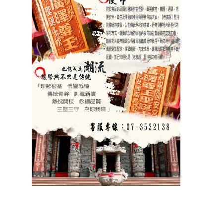
祝壽 宴王器具 宴王用品 大台南宴王用品 伍彩點心 宴王配件