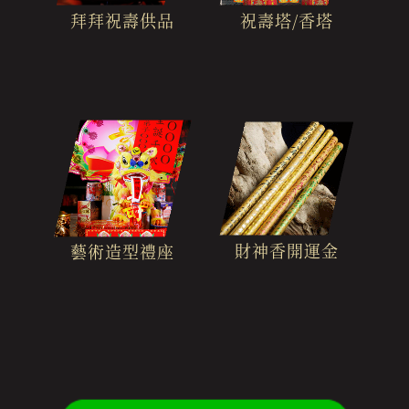
拜拜祝壽供品
祝壽塔/香塔
財神香開運金
藝術造型禮座