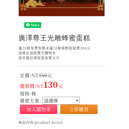
廣澤尊王光雕蜂蜜蛋糕
滿20條免費客製未滿20條需酌收版費300元
請務必加版費至購物車
請至備註填寫需客製文字
定價:NT
150
元
130
優惠價:NT
元
規格:條
優惠方案:
加入購物車
立即購買
商品內容/product detail