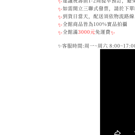
✨
建議祝壽前1-2周提早預訂，
✨
如需開立三聯式發票，請於下單
✨
到貨日當天，配送須依物流路線
✨
全館商品皆為100%實品拍攝
✨
全館滿
3000元
免運費
✨
✨客服時間:周一~周六 8:00~17:0