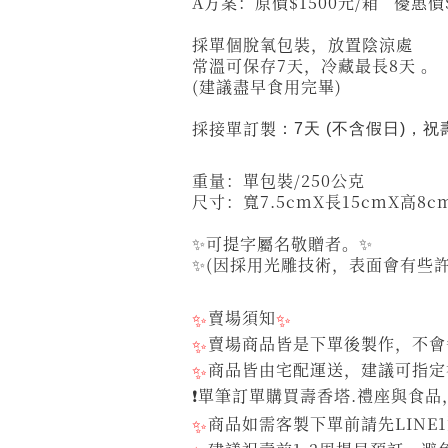
A方案：原價$1500元/箱
採單個脫氧包裝，放置陰涼處
常溫可保存7天，冷藏最長8天 。
(建議盡早食用完畢)
採接單訂製
：7天 (不含假日)，
重量：單包裝/250公克
尺寸：寬7.5cmX長15cmX高8c
✨可提字屬名敬贈者。✨
✨(因採用光雕技術，表面會有些
✨
賣場須知
✨
✨
賣場商品皆是下單後製作，不會每
✨
商品皆由宅配運送，建議可指定
❗單筆訂單購買壽香塔.禮座與食品
✨
商品如需客製下單前請先LINE