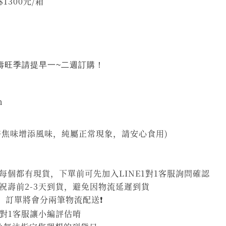
 優惠價$1300元/箱
祝壽旺季請提早一~二週訂購！
m
許焦味增添風味，純屬正常現象，請安心食用)
個都有現貨，下單前可先加入LINE1對1客服詢問確認
祝壽前2-3天到貨，避免因物流延遲到貨
，訂單將會分兩筆物流配送❗
1對1客服讓小編評估唷