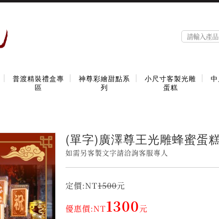
普渡精裝禮盒專
神尊彩繪甜點系
小尺寸客製光雕
中
區
列
蛋糕
(單字)廣澤尊王光雕蜂蜜蛋
如需另客製文字請洽詢客服專人
定價:NT
1500
元
1300
優惠價:NT
元