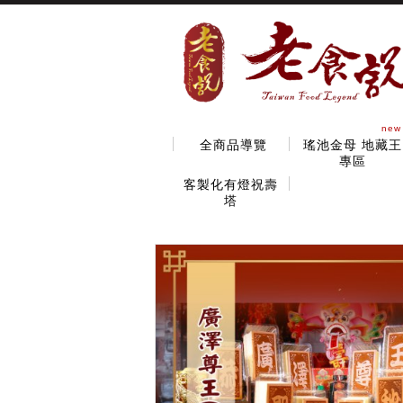
new
全商品導覽
瑤池金母 地藏王
專區
客製化有燈祝壽
塔