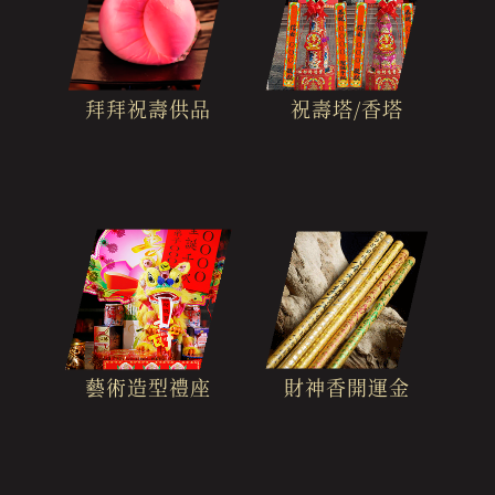
拜拜祝壽供品
祝壽塔/香塔
財神香開運金
藝術造型禮座