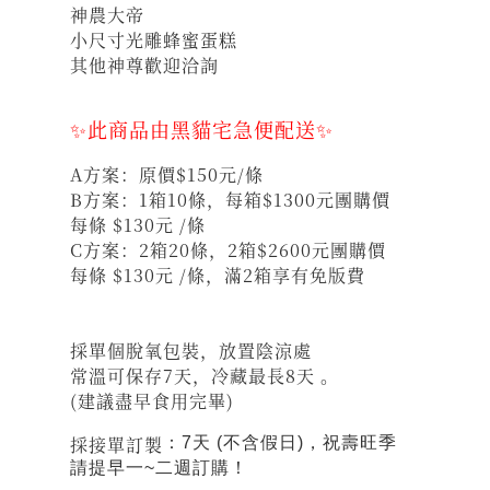
神農大帝
小尺寸光雕蜂蜜蛋糕
其他神尊歡迎洽詢
✨此商品由黑貓宅急便配送✨
A方案：原價$150元/條
B方案：1箱10條，每箱$1300元團購價
每條 $130元 /條
C方案：2箱20條，2箱$2600元團購價
每條 $130元 /條，滿2箱享有免版費
採單個脫氧包裝，放置陰涼處
常溫可保存7天，冷藏最長8天 。
(建議盡早食用完畢)
採接單訂製
：7天 (不含假日)，祝壽旺季
請提早一~二週訂購！