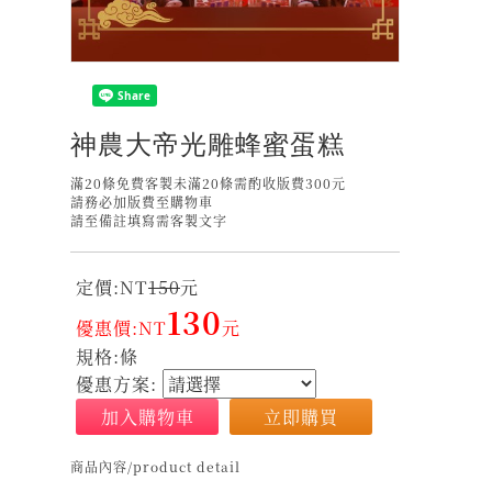
神農大帝光雕蜂蜜蛋糕
滿20條免費客製未滿20條需酌收版費300元
請務必加版費至購物車
請至備註填寫需客製文字
定價:NT
150
元
130
優惠價:NT
元
規格:條
優惠方案:
加入購物車
立即購買
商品內容/product detail