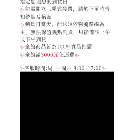
指定您理想的到貨日
✨
如需開立三聯式發票，請於下單時告
知統編及抬頭
✨
到貨日當天，配送須依物流路線為
主，無法保證幾點到貨，只能備註上午
或下午到貨
✨
全館商品皆為100%實品拍攝
✨
全館滿
3000元
免運費
✨
✨客服時間:周一~周六 8:00~17:00✨