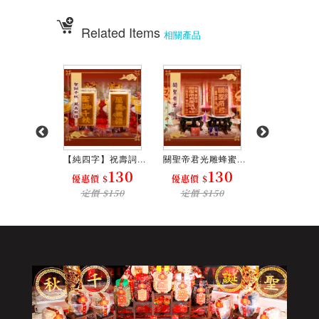
Related Items
相關產品
光雕蜂蜜...
【純四字】祝壽詞...
關聖帝君光雕蜂蜜...
(單字)福德正神
130
130
130
1
 $
優惠價 $
優惠價 $
優惠價 $
$150
定價 $150
定價 $150
定價 $15