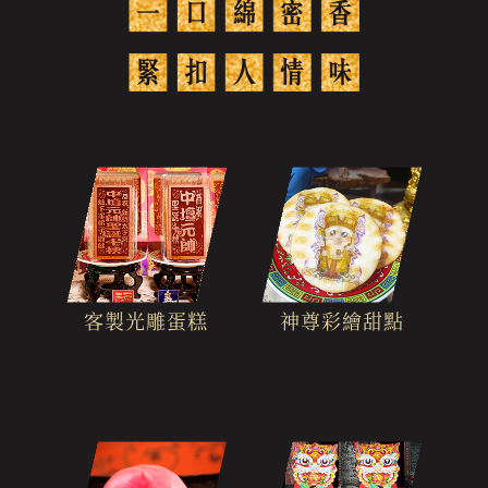
客製光雕蛋糕
神尊彩繪甜點