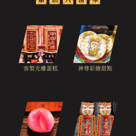
客製光雕蛋糕
神尊彩繪甜點