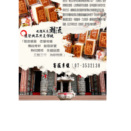
祝壽 宴王器具 宴王用品 大台南宴王用品 伍彩點心 宴王配件