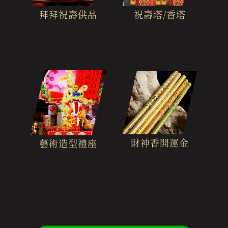
拜拜祝壽供品
祝壽塔/香塔
財神香開運金
藝術造型禮座