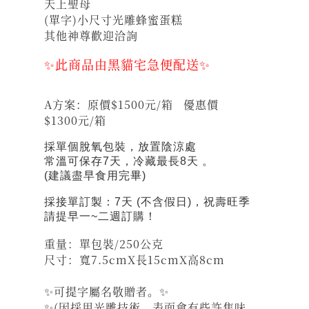
天上聖母
(單字)小尺寸光雕蜂蜜蛋糕
其他神尊歡迎洽詢
✨此商品由黑貓宅急便配送✨
A方案：原價$1500元/箱 優惠價
$1300元/箱
採單個脫氧包裝，放置陰涼處
常溫可保存7天，冷藏最長8天 。
(建議盡早食用完畢)
採接單訂製
：7天 (不含假日)，祝壽旺季
請提早一~二週訂購！
重量：單包裝/250公克
尺寸：寬7.5cmX長15cmX高8cm
✨可提字屬名敬贈者。✨
✨(因採用光雕技術，表面會有些許焦味