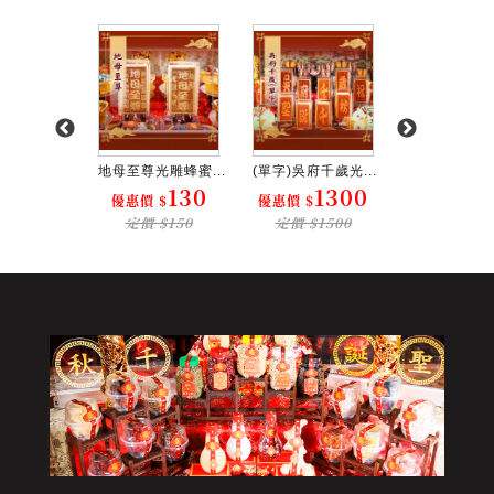
光雕蜂蜜...
地母至尊光雕蜂蜜...
(單字)吳府千歲光...
(單字)玄天上帝
130
130
1300
1
 $
優惠價 $
優惠價 $
優惠價 $
$150
定價 $150
定價 $1500
定價 $15