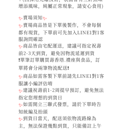
增添風味，純屬正常現象，請安心食用)
✨
賣場須知
✨
✨
賣場商品皆是下單後製作，不會每個
都有現貨，下單前可先加入LINE1對1客
服詢問確認
✨
商品皆由宅配運送，建議可指定祝壽
前2-3天到貨，避免因物流延遲到貨
❗單筆訂單購買壽香塔.禮座與食品，訂
單將會分兩筆物流配送❗
✨
商品如需客製下單前請先LINE1對1客
服讓小編評估唷
✨
建議祝壽前1-2周提早預訂，避免無法
指定您理想的到貨日
✨
如需開立三聯式發票，請於下單時告
知統編及抬頭
✨
到貨日當天，配送須依物流路線為
主，無法保證幾點到貨，只能備註上午