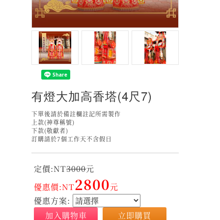
有燈大加高香塔(4尺7)
下單後請於備註欄註記所需製作
上款(神尊稱號)
下款(敬獻者)
訂購請於7個工作天不含假日
定價:NT
3000
元
2800
優惠價:NT
元
優惠方案:
加入購物車
立即購買