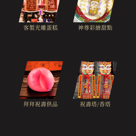
客製光雕蛋糕
神尊彩繪甜點
拜拜祝壽供品
祝壽塔/香塔