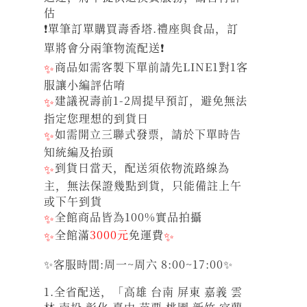
估
❗單筆訂單購買壽香塔.禮座與食品，訂
單將會分兩筆物流配送❗
✨
商品如需客製下單前請先LINE1對1客
服讓小編評估唷
✨
建議祝壽前1-2周提早預訂，避免無法
指定您理想的到貨日
✨
如需開立三聯式發票，請於下單時告
知統編及抬頭
✨
到貨日當天，配送須依物流路線為
主，無法保證幾點到貨，只能備註上午
或下午到貨
✨
全館商品皆為100%實品拍攝
✨
全館滿
3000元
免運費
✨
✨客服時間:周一~周六 8:00~17:00✨
1.全省配送，「高雄 台南 屏東 嘉義 雲