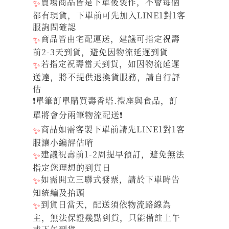
✨
賣場商品皆是下單後製作，不會每個
都有現貨，下單前可先加入LINE1對1客
服詢問確認
✨
商品皆由宅配運送，建議可指定祝壽
前2-3天到貨，避免因物流延遲到貨
✨
若指定祝壽當天到貨，如因物流延遲
送達，將不提供退換貨服務，請自行評
估
❗單筆訂單購買壽香塔.禮座與食品，訂
單將會分兩筆物流配送❗
✨
商品如需客製下單前請先LINE1對1客
服讓小編評估唷
✨
建議祝壽前1-2周提早預訂，避免無法
指定您理想的到貨日
✨
如需開立三聯式發票，請於下單時告
知統編及抬頭
✨
到貨日當天，配送須依物流路線為
主，無法保證幾點到貨，只能備註上午