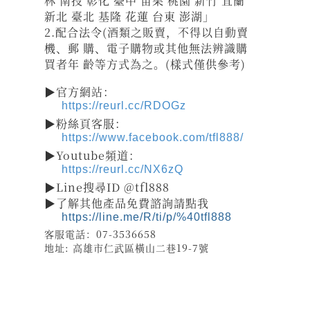
林 南投 彰化 臺中 苗栗 桃園 新竹 宜蘭
新北 臺北 基隆 花蓮 台東 澎湖」
2.配合法令(酒類之販賣，不得以自動賣
機、郵 購、電子購物或其他無法辨識購
買者年 齡等方式為之。(樣式僅供參考)
▶官方網站：
https://reurl.cc/RDOGz
▶粉絲頁客服：
https://www.facebook.com/tfl888/
▶Youtube頻道：
https://reurl.cc/NX6zQ
▶Line搜尋ID @tfl888
▶了解其他產品免費諮詢請點我
https://line.me/R/ti/p/%40tfl888
客服電話：07-3536658
地址: 高雄市仁武區橫山二巷19-7號
祝壽 宴王器具 宴王用品 大台南宴王用品 伍彩點心 宴王配件
老食說宴王點心 老食說祝壽點心 伍彩宴王 竹軒祝壽餅 伍彩宴王配件
天香點心 高雄廟會宴王點心 彰化伍彩 宴王藝品批發工廠 擺宴點心
擺宴用品 客製化蜂蜜蛋糕 拜拜蜂蜜蛋糕 祝壽用蜂蜜蛋糕 神明祝壽