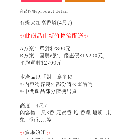
商品內容/product detail
有燈大加高香塔(4尺7)​
✨此商品由新竹物流配送✨
A方案：單對$2800元
B方案：團購6對，優惠價$16200元，
平均單對$2700元
本產品以「對」為單位
✨內容物客製化部份請來電洽詢
✨中間飾品部分隨機出貨
高度：4尺7
內容物：尺3香 元寶香 炮 香環 蠟燭 束
柴 淨香....等
✨
賣場須知
✨