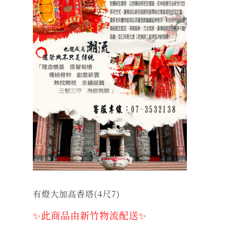
有燈大加高香塔(4尺7)​
✨此商品由新竹物流配送✨