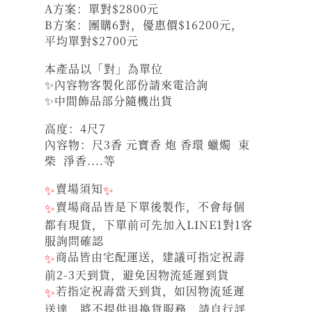
A方案：單對$2800元
B方案：團購6對，優惠價$16200元，
平均單對$2700元
本產品以「對」為單位
✨內容物客製化部份請來電洽詢
✨中間飾品部分隨機出貨
高度：4尺7
內容物：尺3香 元寶香 炮 香環 蠟燭 束
柴 淨香....等
✨
賣場須知
✨
✨
賣場商品皆是下單後製作，不會每個
都有現貨，下單前可先加入LINE1對1客
服詢問確認
✨
商品皆由宅配運送，建議可指定祝壽
前2-3天到貨，避免因物流延遲到貨
✨
若指定祝壽當天到貨，如因物流延遲
送達，將不提供退換貨服務，請自行評