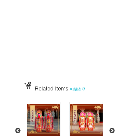
祝壽點心宴 36點心 72點心 108點心 點心宴 山珍海味 十二菜碗
五色豆 五行豆 招財五行豆 神明聖誕 點心祀宴 大菜宴王 精緻點心宴
大盛擺宴點心 竹軒壽桃麵 伍彩宴王批發 大台南風水宴王 點心優惠套組
點心宴價錢 壽桃塔 壽桃 排宴物品 祝壽宴 祀宴祝壽藝品 批發價 點心宴
價錢
顯真懿坊排宴 宴王大菜 專業排宴 拜拜點心 拜拜藝品批發 架子 萬壽無
疆盤
五格架 六格架 三格架 糖塔 五秀糖塔 七秀糖塔 敬神蠟燭 壽桃壽麵 竹
軒壽麵
伍彩宴王配件用品批發 宴王餐、硬宴、軟宴、宴王料理、宴王餐果饌、宴
王宴、
宴王點心、宴王餐108道點心、宴王餐設計、祀宴、迎神擺宴、神明壽誕、
神明壽宴
、中元普渡、宮廟建醮、普渡組合套餐、神明壽宴套餐、廟會擺宴、普渡法
會拜桌
Related Items
相關產品