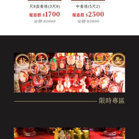
尺3香...
尺8貢香塔(3尺9)
中香塔(5尺2)
龍柱香塔(4
3000
1700
2500
4
$
優惠價 $
優惠價 $
優惠價 $
$3500
定價 $2000
定價 $2800
定價 $48
限時專區