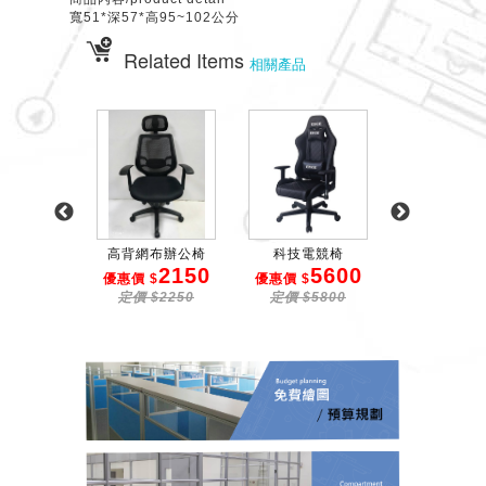
寬51*深57*高95~102公分
Related Items
相關產品
有扶手辦...
高背網布辦公椅
科技電競椅
網布辦公
2550
2150
5600
1
$
優惠價 $
優惠價 $
優惠價 $
$2650
定價 $2250
定價 $5800
定價 $20