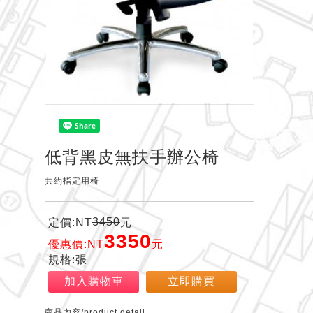
低背黑皮無扶手辦公椅
共約指定用椅
3450
定價:NT
元
3350
優惠價:NT
元
規格:張
加入購物車
立即購買
商品內容/product detail